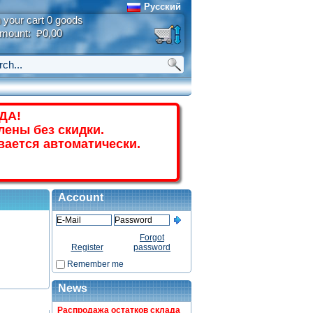
Русский
n your cart 0 goods
mount: ₽0,00
ДА!
лены без скидки.
вается автоматически.
Account
Forgot
Register
password
Remember me
News
Распродажа остатков склада