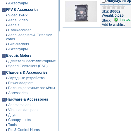
Аккумулятор 
Аксессуары
FPV & Accessories
Sku:
B0002
Video Tx/Rx
Weight:
0.025
In sto
Aerial Video
Stock:
Add to wishlist
Aerials
CamRecorder
Aerial adapters & Extension
cords
GPS trackers
Аксессуары
Electric Motors
Двигатели бесколлекторные
Speed Controllers (ESC)
Chargers & Accessories
Зарядные устройства
Power adapters
Балансировочные разъёмы
Accessories
Hardware & Accessories
Anemometers
Vibration dampers
Другое
Canopy Locks
Tools
Pin & Control Horns