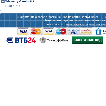
Telemetry & Autopilot
EagleTree
Информация о товаре, размещенная на сайте HobbyHunter.Ru, н
Технические характеристики, комплектность
Наши зеркала:
www.hobbyhunter.ru
www.ruhobby.