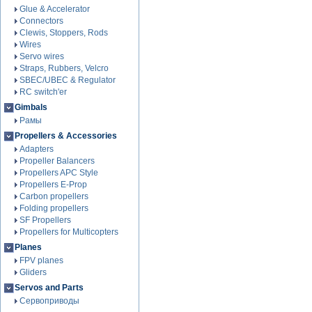
Glue & Accelerator
Connectors
Clewis, Stoppers, Rods
Wires
Servo wires
Straps, Rubbers, Velcro
SBEC/UBEC & Regulator
RC switch'er
Gimbals
Рамы
Propellers & Accessories
Adapters
Propeller Balancers
Propellers APC Style
Propellers E-Prop
Carbon propellers
Folding propellers
SF Propellers
Propellers for Multicopters
Planes
FPV planes
Gliders
Servos and Parts
Сервоприводы