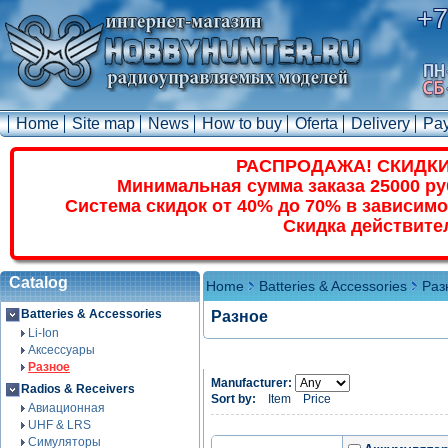
+7
Home
Site map
News
How to buy
Oferta
Delivery
Pa
РАСПРОДАЖА! СКИДКИ
Минимальная сумма заказа 25000 ру
Система скидок от 40% до 70% в зависимо
Скидка действите
Catalog
Home
Batteries & Accessories
Раз
Batteries & Accessories
Разное
Li-Ion
Аксессуары
Разное
Manufacturer:
Radios & Receivers
Sort by:
Item
Price
Авиационная
UHF & LRS
Симуляторы