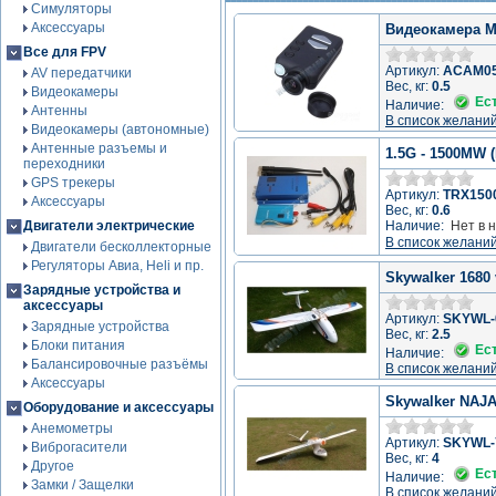
Симуляторы
Аксессуары
Видеокамера M
Все для FPV
Артикул:
ACAM0
AV передатчики
Вес, кг:
0.5
Видеокамеры
Ес
Наличие:
Антенны
В список желани
Видеокамеры (автономные)
Антенные разъемы и
1.5G - 1500MW 
переходники
GPS трекеры
Артикул:
TRX150
Аксессуары
Вес, кг:
0.6
Двигатели электрические
Наличие:
Нет в 
В список желани
Двигатели бесколлекторные
Регуляторы Авиа, Heli и пр.
Skywalker 1680 
Зарядные устройства и
аксессуары
Артикул:
SKYWL-
Зарядные устройства
Вес, кг:
2.5
Блоки питания
Ес
Наличие:
Балансировочные разъёмы
В список желани
Аксессуары
Skywalker NAJ
Оборудование и аксессуары
Анемометры
Артикул:
SKYWL-
Виброгасители
Вес, кг:
4
Другое
Ес
Наличие:
Замки / Защелки
В список желани