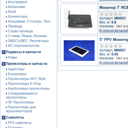
Инструмент
Кабанчики
Монитор 7` RC
Клей
Коннекторы
Артикул:
MN003
Концевики, Стопоры, Тяги
Вес, кг:
0.8
Провода
Наличие:
Нет в 
В список желани
Серво провода
Стяжки, Ремни, Резинки
5" FPV Монито
SBEC/UBEC, Регуляторы
RC переключатели
Артикул:
MN007
Подвесы и запчасти
Вес, кг:
0.45
Рамы
Наличие:
Нет в 
В список желани
Пропеллеры и запчасти
Адаптеры
Балансиры
Пропеллеры APC Style
Пропеллеры E-Prop
Карбоновые пропеллеры
Складывающиеся
пропеллеры
SF Пропеллеры
Пропеллеры для
мультикоптеров
Самолеты
FPV самолеты
Планеры