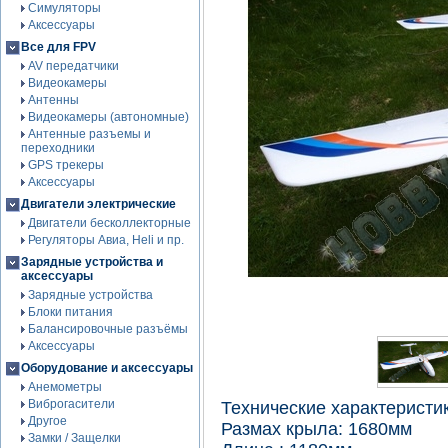
Симуляторы
Аксессуары
Все для FPV
AV передатчики
Видеокамеры
Антенны
Видеокамеры (автономные)
Антенные разъемы и
переходники
GPS трекеры
Аксессуары
Двигатели электрические
Двигатели бесколлекторные
Регуляторы Авиа, Heli и пр.
Зарядные устройства и
аксессуары
Зарядные устройства
Блоки питания
Балансировочные разъёмы
Аксессуары
Оборудование и аксессуары
Анемометры
Виброгасители
Технические характеристик
Другое
Размах крыла: 1680мм
Замки / Защелки