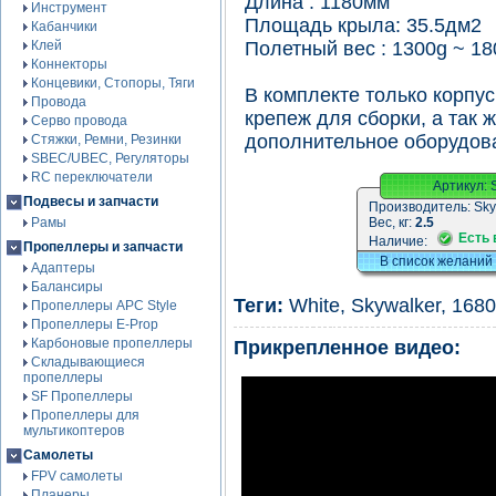
Длина : 1180мм
Инструмент
Площадь крыла: 35.5дм2
Кабанчики
Клей
Полетный вес : 1300g ~ 18
Коннекторы
Концевики, Стопоры, Тяги
В комплекте только корпус
Провода
крепеж для сборки, а так ж
Серво провода
дополнительное оборудова
Стяжки, Ремни, Резинки
SBEC/UBEC, Регуляторы
RC переключатели
Артикул:
Подвесы и запчасти
Производитель:
Sky
Рамы
Вес, кг:
2.5
Есть 
Наличие:
Пропеллеры и запчасти
В список желаний
Адаптеры
Балансиры
Теги:
White
,
Skywalker
,
1680
Пропеллеры APC Style
Пропеллеры E-Prop
Карбоновые пропеллеры
Прикрепленное видео:
Складывающиеся
пропеллеры
SF Пропеллеры
Пропеллеры для
мультикоптеров
Самолеты
FPV самолеты
Планеры