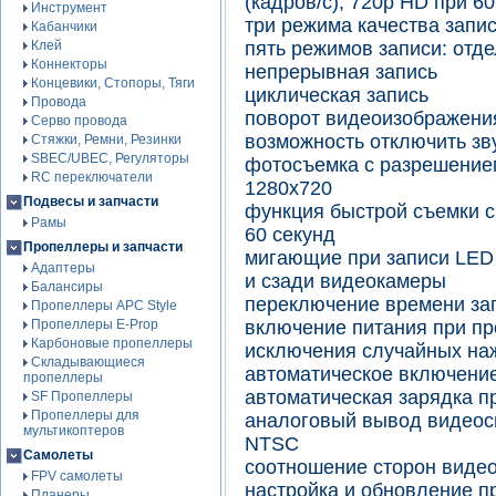
(кадров/с), 720p HD при 60
Инструмент
три режима качества запис
Кабанчики
Клей
пять режимов записи: отде
Коннекторы
непрерывная запись
Концевики, Стопоры, Тяги
циклическая запись
Провода
поворот видеоизображения
Серво провода
возможность отключить зву
Стяжки, Ремни, Резинки
SBEC/UBEC, Регуляторы
фотосъемка с разрешением
RC переключатели
1280x720
Подвесы и запчасти
функция быстрой съемки с и
Рамы
60 секунд
Пропеллеры и запчасти
мигающие при записи LED
Адаптеры
и сзади видеокамеры
Балансиры
переключение времени за
Пропеллеры APC Style
Пропеллеры E-Prop
включение питания при п
Карбоновые пропеллеры
исключения случайных на
Складывающиеся
автоматическое включение
пропеллеры
автоматическая зарядка 
SF Пропеллеры
Пропеллеры для
аналоговый вывод видеоси
мультикоптеров
NTSC
Самолеты
соотношение сторон видеос
FPV самолеты
настройка и обновление п
Планеры