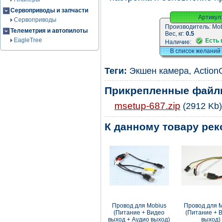
Сервоприводы и запчасти
Артикул
Сервоприводы
Производитель:
Mob
Телеметрия и автопилоты
Вес, кг:
0.5
EagleTree
Есть 
Наличие:
В список желаний
Теги:
Экшен камера
,
Actio
Прикрепленные фай
msetup-687.zip
(2912 Kb)
К данному товару ре
Провод для Mobius
Провод для 
(Питание + Видео
(Питание + 
выход + Аудио выход)
выход)