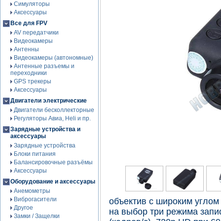
Симуляторы
Аксессуары
Все для FPV
AV передатчики
Видеокамеры
Антенны
Видеокамеры (автономные)
Антенные разъемы и
переходники
GPS трекеры
Аксессуары
Двигатели электрические
Двигатели бесколлекторные
Регуляторы Авиа, Heli и пр.
Зарядные устройства и
аксессуары
Зарядные устройства
Блоки питания
Балансировочные разъёмы
Аксессуары
Оборудование и аксессуары
Анемометры
Виброгасители
объектив с широким углом 
Другое
на выбор три режима запи
Замки / Защелки