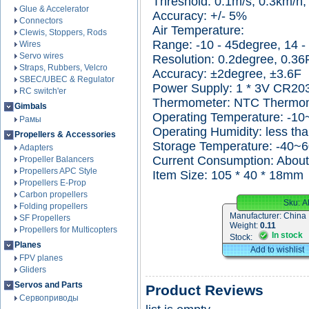
Threshold: 0.1m/s, 0.3km/h,
Glue & Accelerator
Accuracy: +/- 5%
Connectors
Air Temperature:
Clewis, Stoppers, Rods
Range: -10 - 45degree, 14 -
Wires
Servo wires
Resolution: 0.2degree, 0.36
Straps, Rubbers, Velcro
Accuracy: ±2degree, ±3.6F
SBEC/UBEC & Regulator
Power Supply: 1 * 3V CR203
RC switch'er
Thermometer: NTC Thermo
Gimbals
Operating Temperature: -1
Рамы
Operating Humidity: less th
Propellers & Accessories
Storage Temperature: -40~
Adapters
Current Consumption: Abou
Propeller Balancers
Propellers APC Style
Item Size: 105 * 40 * 18mm
Propellers E-Prop
Carbon propellers
Sku:
A
Folding propellers
Manufacturer:
China
SF Propellers
Weight:
0.11
Propellers for Multicopters
In stock
Stock:
Planes
Add to wishlist
FPV planes
Gliders
Servos and Parts
Product Reviews
Сервоприводы