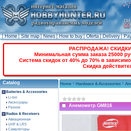
+7
Home
Site map
News
How to buy
Oferta
Delivery
Pa
РАСПРОДАЖА! СКИДКИ
Минимальная сумма заказа 25000 ру
Система скидок от 40% до 70% в зависимо
Скидка действите
Catalog
Home
Hardware & Accessories
An
Batteries & Accessories
Li-Ion
Аксессуары
Анемометр GM816
Разное
Radios & Receivers
Авиационная
UHF & LRS
Симуляторы