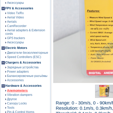
Аксессуары
FPV & Accessories
Video Tx/Rx
Aerial Video
Aerials
CamRecorder
Aerial adapters & Extension
cords
GPS trackers
Аксессуары
Electric Motors
Двигатели бесколлекторные
Speed Controllers (ESC)
Chargers & Accessories
Зарядные устройства
Power adapters
Балансировочные разъёмы
Accessories
Hardware & Accessories
Anemometers
Vibration dampers
Другое
Range: 0 - 30m/s, 0 - 90km/h
Canopy Locks
Resolution: 0.1m/s, 0.3km/h
Tools
Pin & Control Horns