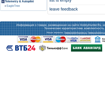
list is empty
Telemetry & Autopilot
EagleTree
leave feedback
Информация о товаре, размещенная на сайте HobbyHunter.Ru, н
Технические характеристики, комплектность
Наши зеркала:
www.hobbyhunter.ru
www.ruhobby.