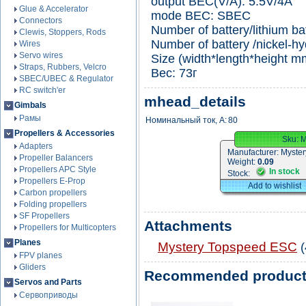
output BEC(V/A): 5.5V/4A
Glue & Accelerator
mode BEC: SBEC
Connectors
Number of battery/lithium ba
Clewis, Stoppers, Rods
Number of battery /nickel-h
Wires
Servo wires
Size (width*length*height m
Straps, Rubbers, Velcro
Вес: 73г
SBEC/UBEC & Regulator
RC switch'er
mhead_details
Gimbals
Рамы
Номинальный ток, А:
80
Propellers & Accessories
Sku:
Adapters
Manufacturer:
Myster
Propeller Balancers
Weight:
0.09
Propellers APC Style
In stock
Stock:
Propellers E-Prop
Add to wishlist
Carbon propellers
Folding propellers
SF Propellers
Attachments
Propellers for Multicopters
Planes
Mystery Topspeed ESC
(
FPV planes
Gliders
Recommended produc
Servos and Parts
Сервоприводы