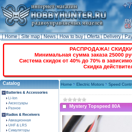
+7
Home
Site map
News
How to buy
Oferta
Delivery
Pa
РАСПРОДАЖА! СКИДКИ
Минимальная сумма заказа 25000 ру
Система скидок от 40% до 70% в зависимо
Скидка действите
Catalog
Home
Electric Motors
Speed Contr
Batteries & Accessories
Li-Ion
Аксессуары
Mystery Topspeed 80A
Разное
Radios & Receivers
Авиационная
UHF & LRS
Симуляторы