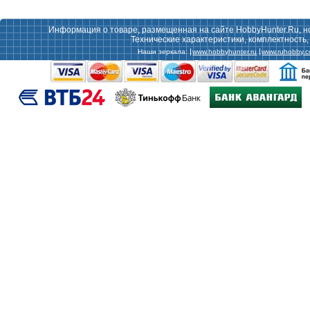
Информация о товаре, размещенная на сайте HobbyHunter.Ru, н
Технические характеристики, комплектность
Наши зеркала:
www.hobbyhunter.ru
www.ruhobby.