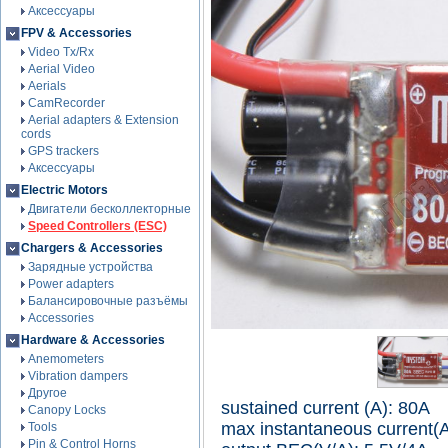
Аксессуары
FPV & Accessories
Video Tx/Rx
Aerial Video
Aerials
CamRecorder
Aerial adapters & Extension
cords
GPS trackers
Аксессуары
Electric Motors
Двигатели бесколлекторные
Speed Controllers (ESC)
Chargers & Accessories
Зарядные устройства
Power adapters
Балансировочные разъёмы
Accessories
Hardware & Accessories
Anemometers
Vibration dampers
Другое
sustained current (A): 80A
Canopy Locks
max instantaneous current(
Tools
Pin & Control Horns