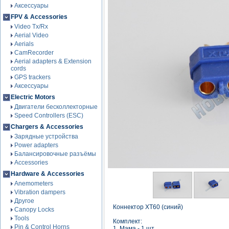
Аксессуары
FPV & Accessories
Video Tx/Rx
Aerial Video
Aerials
CamRecorder
Aerial adapters & Extension
cords
GPS trackers
Аксессуары
Electric Motors
Двигатели бесколлекторные
Speed Controllers (ESC)
Chargers & Accessories
Зарядные устройства
Power adapters
Балансировочные разъёмы
Accessories
Hardware & Accessories
Anemometers
Vibration dampers
Другое
Коннектор XT60 (синий)
Canopy Locks
Tools
Комплект:
Pin & Control Horns
1. Мама - 1 шт