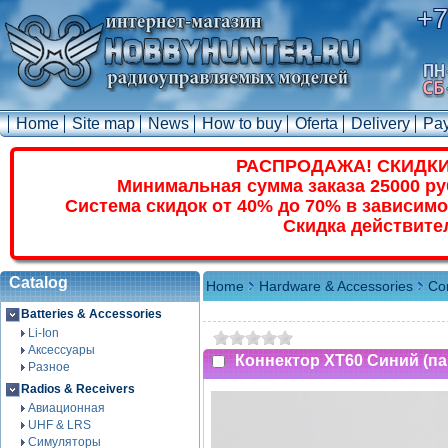
+7
Home
Site map
News
How to buy
Oferta
Delivery
Pa
РАСПРОДАЖА! СКИДКИ
Минимальная сумма заказа 25000 ру
Система скидок от 40% до 70% в зависимо
Скидка действите
Catalog
Home
Hardware & Accessories
Co
Batteries & Accessories
Li-Ion
Аксессуары
Коннектор XT60 Синий (па
Разное
Radios & Receivers
Авиационная
UHF & LRS
Симуляторы