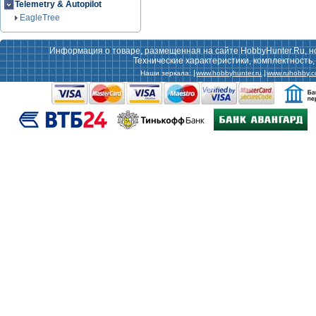
Telemetry & Autopilot
EagleTree
Информация о товаре, размещенная на сайте HobbyHunter.Ru, н
Технические характеристики, комплектность
Наши зеркала:
www.hobbyhunter.ru
www.ruhobby.