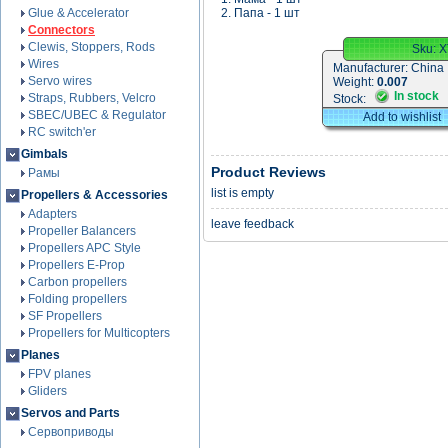
Glue & Accelerator
2. Папа - 1 шт
Connectors
Clewis, Stoppers, Rods
Sku:
X
Wires
Manufacturer:
China
Servo wires
Weight:
0.007
In stock
Straps, Rubbers, Velcro
Stock:
SBEC/UBEC & Regulator
Add to wishlist
RC switch'er
Gimbals
Product Reviews
Рамы
list is empty
Propellers & Accessories
Adapters
leave feedback
Propeller Balancers
Propellers APC Style
Propellers E-Prop
Carbon propellers
Folding propellers
SF Propellers
Propellers for Multicopters
Planes
FPV planes
Gliders
Servos and Parts
Сервоприводы