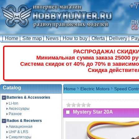
+7
Home
Site map
News
How to buy
Oferta
Delivery
Pa
РАСПРОДАЖА! СКИДКИ
Минимальная сумма заказа 25000 ру
Система скидок от 40% до 70% в зависимо
Скидка действите
Catalog
Home
Electric Motors
Speed Contr
Batteries & Accessories
Li-Ion
Аксессуары
Mystery Star 20A
Разное
Radios & Receivers
Авиационная
UHF & LRS
Симуляторы