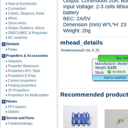
Output: Continuous 20A, Bur
Glue & Accelerator
Input Voltage: 2-3 cells lith
Connectors
battery
Clewis, Stoppers, Rods
BEC: 2A/5V
Wires
Servo wires
Dimension (mm) W*L*H: 23 
Straps, Rubbers, Velcro
Weight: 20g
SBEC/UBEC & Regulator
RC switch'er
mhead_details
Gimbals
Рамы
Номинальный ток, А:
20
Propellers & Accessories
Sku:
X
Adapters
Manufacturer:
Myster
Propeller Balancers
Weight:
0.035
Propellers APC Style
In stock
Stock:
Propellers E-Prop
Add to wishlist
Carbon propellers
Folding propellers
SF Propellers
Recommended produc
Propellers for Multicopters
Planes
FPV planes
Gliders
Servos and Parts
Сервоприводы