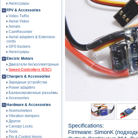
Аксессуары
FPV & Accessories
Video Tx/Rx
Aerial Video
Aerials
CamRecorder
Aerial adapters & Extension
cords
GPS trackers
Аксессуары
Electric Motors
Двигатели бесколлекторные
Speed Controllers (ESC)
Chargers & Accessories
Зарядные устройства
Power adapters
Балансировочные разъёмы
Accessories
Hardware & Accessories
Anemometers
Vibration dampers
Другое
Specifications:
Canopy Locks
Firmware: SimonK (подход
Tools
Pin & Control Horns