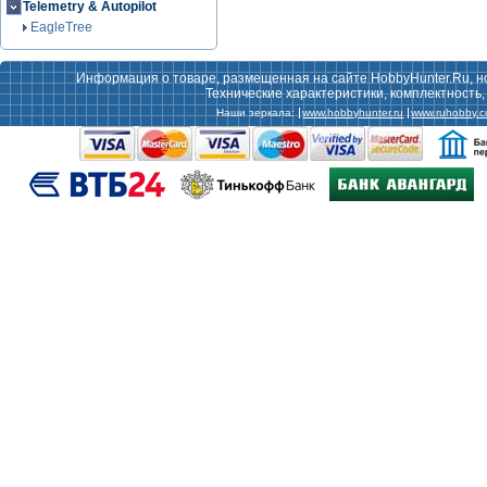
Telemetry & Autopilot
EagleTree
Информация о товаре, размещенная на сайте HobbyHunter.Ru, н
Технические характеристики, комплектность
Наши зеркала:
www.hobbyhunter.ru
www.ruhobby.