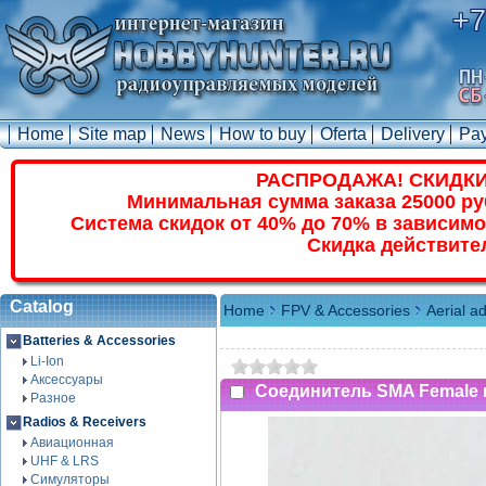
+7
Home
Site map
News
How to buy
Oferta
Delivery
Pa
РАСПРОДАЖА! СКИДКИ
Минимальная сумма заказа 25000 ру
Система скидок от 40% до 70% в зависимо
Скидка действите
Catalog
Home
FPV & Accessories
Aerial a
Batteries & Accessories
Li-Ion
Аксессуары
Соединитель SMA Female 
Разное
Radios & Receivers
Авиационная
UHF & LRS
Симуляторы