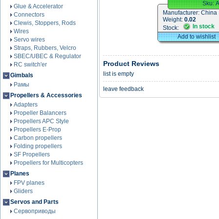
Sku:
Glue & Accelerator
Manufacturer:
China
Connectors
Weight:
0.02
Clewis, Stoppers, Rods
In stock
Stock:
Wires
Add to wishlist
Servo wires
Straps, Rubbers, Velcro
SBEC/UBEC & Regulator
Product Reviews
RC switch'er
list is empty
Gimbals
Рамы
leave feedback
Propellers & Accessories
Adapters
Propeller Balancers
Propellers APC Style
Propellers E-Prop
Carbon propellers
Folding propellers
SF Propellers
Propellers for Multicopters
Planes
FPV planes
Gliders
Servos and Parts
Сервоприводы