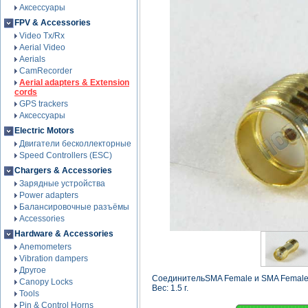
Аксессуары
FPV & Accessories
Video Tx/Rx
Aerial Video
Aerials
CamRecorder
Aerial adapters & Extension
cords
GPS trackers
Аксессуары
Electric Motors
Двигатели бесколлекторные
Speed Controllers (ESC)
Chargers & Accessories
Зарядные устройства
Power adapters
Балансировочные разъёмы
Accessories
Hardware & Accessories
Anemometers
Vibration dampers
Другое
СоединительSMA Female и SMA Femal
Canopy Locks
Вес: 1.5 г.
Tools
Pin & Control Horns