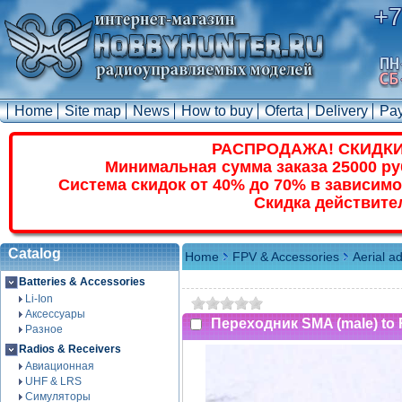
+7
Home
Site map
News
How to buy
Oferta
Delivery
Pa
РАСПРОДАЖА! СКИДКИ
Минимальная сумма заказа 25000 ру
Система скидок от 40% до 70% в зависимо
Скидка действите
Catalog
Home
FPV & Accessories
Aerial a
Batteries & Accessories
Li-Ion
Аксессуары
Переходник SMA (male) to 
Разное
Radios & Receivers
Авиационная
UHF & LRS
Симуляторы