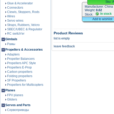
Sku:
Glue & Accelerator
Manufacturer:
China
Connectors
Weight:
0.02
Clewis, Stoppers, Rods
In stock
Stock:
Wires
Add to wishlist
Servo wires
Straps, Rubbers, Velcro
SBEC/UBEC & Regulator
Product Reviews
RC switch'er
list is empty
Gimbals
Рамы
leave feedback
Propellers & Accessories
Adapters
Propeller Balancers
Propellers APC Style
Propellers E-Prop
Carbon propellers
Folding propellers
SF Propellers
Propellers for Multicopters
Planes
FPV planes
Gliders
Servos and Parts
Сервоприводы