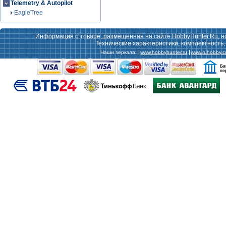
Telemetry & Autopilot
EagleTree
Информация о товаре, размещенная на сайте HobbyHunter.Ru, н
Технические характеристики, комплектность
Наши зеркала:
www.hobbyhunter.ru
www.ruhobby.