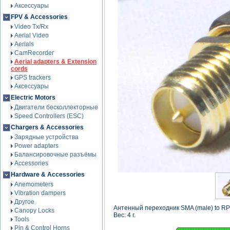
Аксессуары
FPV & Accessories
Video Tx/Rx
Aerial Video
Aerials
CamRecorder
Aerial adapters & Extension
cords
GPS trackers
Аксессуары
Electric Motors
Двигатели бесколлекторные
Speed Controllers (ESC)
Chargers & Accessories
Зарядные устройства
Power adapters
Балансировочные разъёмы
Accessories
Hardware & Accessories
Anemometers
Vibration dampers
Другое
Антенный переходник SMA (male) to RP
Canopy Locks
Вес: 4 г.
Tools
Pin & Control Horns