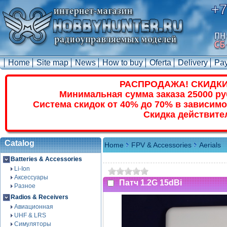
+7
Home
Site map
News
How to buy
Oferta
Delivery
Pa
РАСПРОДАЖА! СКИДКИ
Минимальная сумма заказа 25000 ру
Система скидок от 40% до 70% в зависимо
Скидка действите
Catalog
Home
FPV & Accessories
Aerials
Batteries & Accessories
Li-Ion
Аксессуары
Патч 1.2G 15dBi
Разное
Radios & Receivers
Авиационная
UHF & LRS
Симуляторы