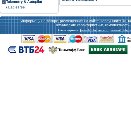
Telemetry & Autopilot
EagleTree
Информация о товаре, размещенная на сайте HobbyHunter.Ru, н
Технические характеристики, комплектность
Наши зеркала:
www.hobbyhunter.ru
www.ruhobby.