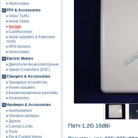
Аксессуары
FPV & Accessories
Video Tx/Rx
Aerial Video
Aerials
CamRecorder
Aerial adapters & Extension
cords
GPS trackers
Аксессуары
Electric Motors
Двигатели бесколлекторные
Speed Controllers (ESC)
Chargers & Accessories
Зарядные устройства
Power adapters
Балансировочные разъёмы
Accessories
Hardware & Accessories
Anemometers
Vibration dampers
Другое
Патч 1.2G 15dBi
Canopy Locks
Tools
Pin & Control Horns