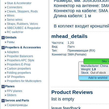
Размеры, мм: 305x305x30
Glue & Accelerator
Коннектор на антенне: SM
Connectors
Коннектор на кабеле: SMA 
Clewis, Stoppers, Rods
Длина кабеля: 1 м
Wires
Servo wires
Straps, Rubbers, Velcro
В коплект входит кронштей
SBEC/UBEC & Regulator
RC switch'er
mhead_details
Gimbals
Рамы
Частота:
1.2G
Вид:
Патч
Propellers & Accessories
Тип:
Принимающая (RX)
Adapters
Коннектор:
SMA (Female)
Propeller Balancers
Propellers APC Style
Sku:
Propellers E-Prop
Manufacturer:
China
Carbon propellers
Weight:
1.9
Folding propellers
Stock:
Out of stock
SF Propellers
Add to wishlist
Propellers for Multicopters
Planes
FPV planes
Product Reviews
Gliders
list is empty
Servos and Parts
Сервоприводы
leave feedback