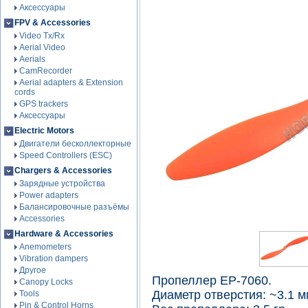
Аксессуары
FPV & Accessories
Video Tx/Rx
Aerial Video
Aerials
CamRecorder
Aerial adapters & Extension
cords
GPS trackers
Аксессуары
Electric Motors
Двигатели бесколлекторные
Speed Controllers (ESC)
Chargers & Accessories
Зарядные устройства
Power adapters
Балансировочные разъёмы
Accessories
Hardware & Accessories
Anemometers
Vibration dampers
Другое
Пропеллер EP-7060.
Canopy Locks
Диаметр отверстия: ~3.1 м
Tools
Pin & Control Horns