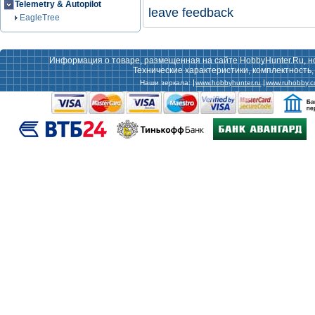
Telemetry & Autopilot
leave feedback
EagleTree
Информация о товаре, размещенная на сайте HobbyHunter.Ru, н
Технические характеристики, комплектность
Наши зеркала:
www.hobbyhunter.ru
www.ruhobby.