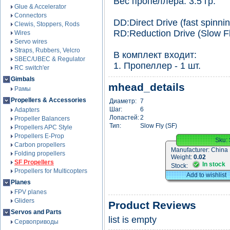
Вес пропеллера: 3.5 гр.
Glue & Accelerator
Connectors
DD:Direct Drive (fast spinni
Clewis, Stoppers, Rods
RD:Reduction Drive (Slow F
Wires
Servo wires
Straps, Rubbers, Velcro
В комплект входит:
SBEC/UBEC & Regulator
1. Пропеллер - 1 шт.
RC switch'er
Gimbals
mhead_details
Рамы
Propellers & Accessories
Диаметр:
7
Шаг:
6
Adapters
Лопастей:
2
Propeller Balancers
Тип:
Slow Fly (SF)
Propellers APC Style
Propellers E-Prop
Sku:
Carbon propellers
Manufacturer:
China
Folding propellers
Weight:
0.02
SF Propellers
In stock
Stock:
Propellers for Multicopters
Add to wishlist
Planes
FPV planes
Gliders
Product Reviews
Servos and Parts
list is empty
Сервоприводы