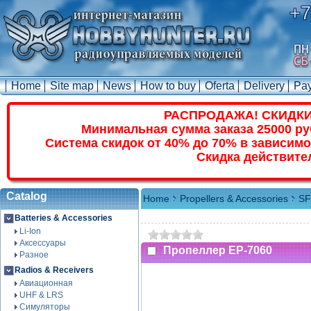
+7
Home
Site map
News
How to buy
Oferta
Delivery
Pa
РАСПРОДАЖА! СКИДКИ
Минимальная сумма заказа 25000 ру
Система скидок от 40% до 70% в зависимо
Скидка действите
Catalog
Home
Propellers & Accessories
SF
Batteries & Accessories
Li-Ion
Аксессуары
Пропеллер EP-7060
Разное
Radios & Receivers
Авиационная
UHF & LRS
Симуляторы