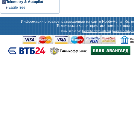
Telemetry & Autopilot
EagleTree
Информация о товаре, размещенная на сайте HobbyHunter.Ru, н
Технические характеристики, комплектность
Наши зеркала:
www.hobbyhunter.ru
www.ruhobby.