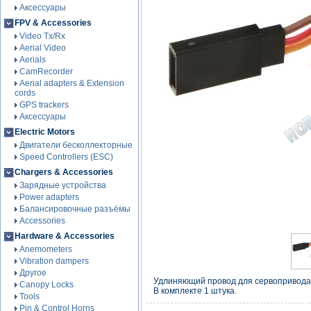
Аксессуары
FPV & Accessories
Video Tx/Rx
Aerial Video
Aerials
CamRecorder
Aerial adapters & Extension
cords
GPS trackers
Аксессуары
Electric Motors
Двигатели бесколлекторные
Speed Controllers (ESC)
Chargers & Accessories
Зарядные устройства
Power adapters
Балансировочные разъёмы
Accessories
Hardware & Accessories
Anemometers
Vibration dampers
Другое
Удлиняющий провод для сервопривода
Canopy Locks
В комплекте 1 штука.
Tools
Pin & Control Horns