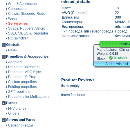
mhead_details
Glue & Accelerator
Цвет:
JR
Connectors
AWG (Сечение):
22
Clewis, Stoppers, Rods
Длина, мм:
300
Wires
Коннекторы:
МАМА - 
Servo wires
Вид провода:
обычный
Straps, Rubbers, Velcro
Тип провода:Тип сервопровода:
Провод
SBEC/UBEC & Regulator
Наличине замка:
без замк
RC switch'er
Sku:
Gimbals
Manufacturer:
China
Рамы
Weight:
0.015
Propellers & Accessories
In stock
Stock:
Adapters
Add to wishlist
Propeller Balancers
Propellers APC Style
Propellers E-Prop
Product Reviews
Carbon propellers
list is empty
Folding propellers
SF Propellers
leave feedback
Propellers for Multicopters
Planes
FPV planes
Gliders
Servos and Parts
Сервоприводы