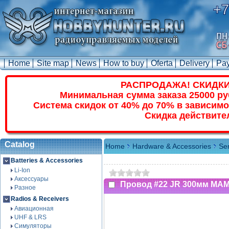
+7
Home
Site map
News
How to buy
Oferta
Delivery
Pa
РАСПРОДАЖА! СКИДКИ
Минимальная сумма заказа 25000 ру
Система скидок от 40% до 70% в зависимо
Скидка действите
Catalog
Home
Hardware & Accessories
Se
Batteries & Accessories
Li-Ion
Аксессуары
Провод #22 JR 300мм МА
Разное
Radios & Receivers
Авиационная
UHF & LRS
Симуляторы