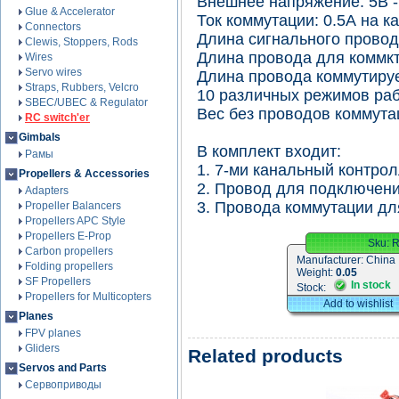
Внешнее напряжение: 5В -
Glue & Accelerator
Ток коммутации: 0.5А на к
Connectors
Длина сигнального провод
Clewis, Stoppers, Rods
Длина провода для коммкт
Wires
Servo wires
Длина провода коммутируе
Straps, Rubbers, Velcro
10 различных режимов ра
SBEC/UBEC & Regulator
Вес без проводов коммутац
RC switch'er
Gimbals
В комплект входит:
Рамы
1. 7-ми канальный контрол
Propellers & Accessories
2. Провод для подключени
Adapters
3. Провода коммутации для
Propeller Balancers
Propellers APC Style
Propellers E-Prop
Sku:
Carbon propellers
Manufacturer:
China
Folding propellers
Weight:
0.05
SF Propellers
In stock
Stock:
Propellers for Multicopters
Add to wishlist
Planes
FPV planes
Gliders
Related products
Servos and Parts
Сервоприводы