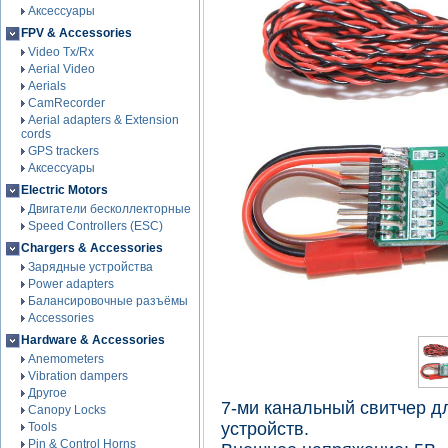
Аксессуары
FPV & Accessories
Video Tx/Rx
Aerial Video
Aerials
CamRecorder
Aerial adapters & Extension
cords
GPS trackers
Аксессуары
Electric Motors
Двигатели бесколлекторные
Speed Controllers (ESC)
Chargers & Accessories
Зарядные устройства
Power adapters
Балансировочные разъёмы
Accessories
Hardware & Accessories
Anemometers
Vibration dampers
Другое
7-ми канальный свитчер д
Canopy Locks
устройств.
Tools
Pin & Control Horns