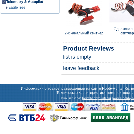
Telemetry & Autopilot
EagleTree
Одноканал
2-х канальный свитчер
свитче
Product Reviews
list is empty
leave feedback
Информация о товаре, размещенная на сайте HobbyHunter.Ru, н
Технические характеристики, комплектность
Наши зеркала:
www.hobbyhunter.ru
www.ruhobby.