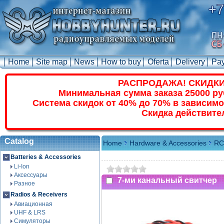
+7
Home
Site map
News
How to buy
Oferta
Delivery
Pa
РАСПРОДАЖА! СКИДКИ
Минимальная сумма заказа 25000 ру
Система скидок от 40% до 70% в зависимо
Скидка действите
Catalog
Home
Hardware & Accessories
RC 
Batteries & Accessories
Li-Ion
Аксессуары
7-ми канальный свитчер
Разное
Radios & Receivers
Авиационная
UHF & LRS
Симуляторы