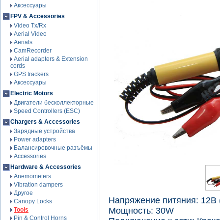
Аксессуары
FPV & Accessories
Video Tx/Rx
Aerial Video
Aerials
CamRecorder
Aerial adapters & Extension
cords
GPS trackers
Аксессуары
Electric Motors
Двигатели бесколлекторные
Speed Controllers (ESC)
Chargers & Accessories
Зарядные устройства
Power adapters
Балансировочные разъёмы
Accessories
Hardware & Accessories
Anemometers
Vibration dampers
Другое
Напряжение питяния: 12В (
Canopy Locks
Мощность: 30W
Tools
Pin & Control Horns