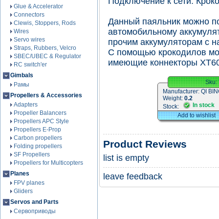
Подключение к сети: Крок
Glue & Accelerator
Connectors
Данный паяльник можно п
Clewis, Stoppers, Rods
автомобильному аккумулятор
Wires
Servo wires
прочим аккумуляторам с н
Straps, Rubbers, Velcro
С помощью крокодилов мо
SBEC/UBEC & Regulator
имеющие коннекторы XT60, 
RC switch'er
Gimbals
Sku:
Рамы
Manufacturer:
QI BI
Propellers & Accessories
Weight:
0.2
Adapters
In stock
Stock:
Propeller Balancers
Add to wishlist
Propellers APC Style
Propellers E-Prop
Carbon propellers
Product Reviews
Folding propellers
SF Propellers
list is empty
Propellers for Multicopters
Planes
leave feedback
FPV planes
Gliders
Servos and Parts
Сервоприводы