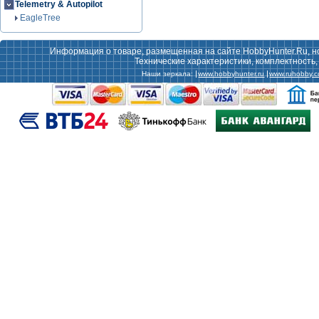
Telemetry & Autopilot
EagleTree
Информация о товаре, размещенная на сайте HobbyHunter.Ru, н
Технические характеристики, комплектность
Наши зеркала:
www.hobbyhunter.ru
www.ruhobby.