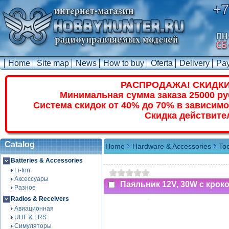
+7
Home
Site map
News
How to buy
Oferta
Delivery
Pa
РАСПРОДАЖА! СКИДКИ
Минимальная сумма заказа 25000 ру
Система скидок от 40% до 70% в зависимо
Скидка действите
Catalog
Home
Hardware & Accessories
Too
Batteries & Accessories
Li-Ion
Аксессуары
Паяльник 12V, 30W с крок
Разное
Radios & Receivers
Авиационная
UHF & LRS
Симуляторы