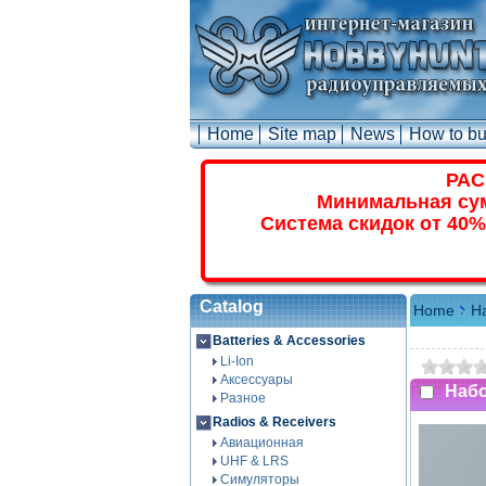
Home
Site map
News
How to b
РАС
Минимальная сум
Система скидок от 40%
Catalog
Home
Ha
Batteries & Accessories
Li-Ion
Аксессуары
Набо
Разное
Radios & Receivers
Авиационная
UHF & LRS
Симуляторы