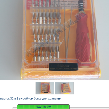
верток 31 в 1 в удобном боксе для хранения.
Sku:
T0002