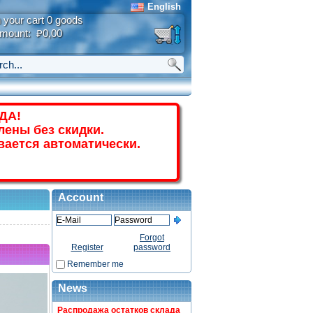
English
n your cart 0 goods
mount: ₽0,00
ДА!
лены без скидки.
вается автоматически.
Account
Forgot
Register
password
Remember me
News
Распродажа остатков склада