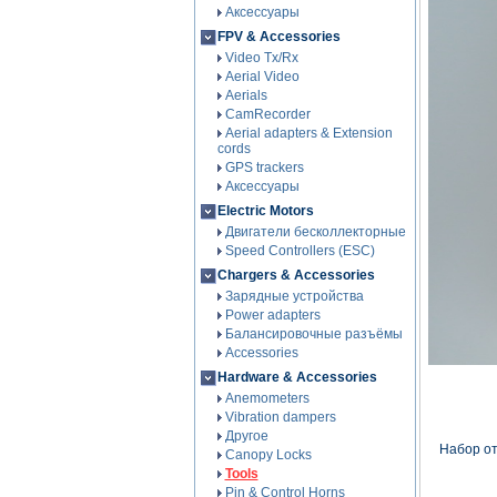
Аксессуары
FPV & Accessories
Video Tx/Rx
Aerial Video
Aerials
CamRecorder
Aerial adapters & Extension
cords
GPS trackers
Аксессуары
Electric Motors
Двигатели бесколлекторные
Speed Controllers (ESC)
Chargers & Accessories
Зарядные устройства
Power adapters
Балансировочные разъёмы
Accessories
Hardware & Accessories
Anemometers
Vibration dampers
Другое
Набор от
Canopy Locks
Tools
Pin & Control Horns