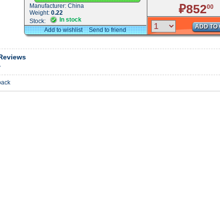
₽852
Manufacturer:
China
00
Weight:
0.22
In stock
Stock:
ADD TO
Add to wishlist
Send to friend
Reviews
y
back