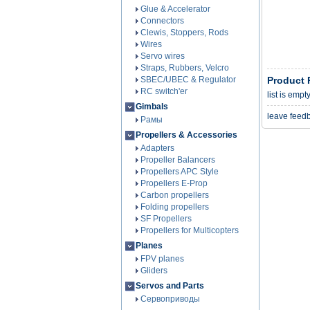
Glue & Accelerator
Connectors
Clewis, Stoppers, Rods
Wires
Servo wires
Straps, Rubbers, Velcro
SBEC/UBEC & Regulator
Product 
RC switch'er
list is empt
Gimbals
leave feed
Рамы
Propellers & Accessories
Adapters
Propeller Balancers
Propellers APC Style
Propellers E-Prop
Carbon propellers
Folding propellers
SF Propellers
Propellers for Multicopters
Planes
FPV planes
Gliders
Servos and Parts
Сервоприводы