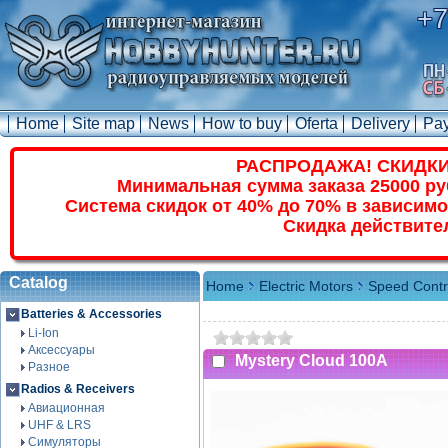
+7
Home
Site map
News
How to buy
Oferta
Delivery
Pa
РАСПРОДАЖА! СКИДКИ
Минимальная сумма заказа 25000 ру
Система скидок от 40% до 70% в зависимо
Скидка действите
Catalog
Home
Electric Motors
Speed Contr
Batteries & Accessories
Li-Ion
Аксессуары
Mystery Cloud 100A
Разное
Radios & Receivers
Авиационная
UHF & LRS
Симуляторы