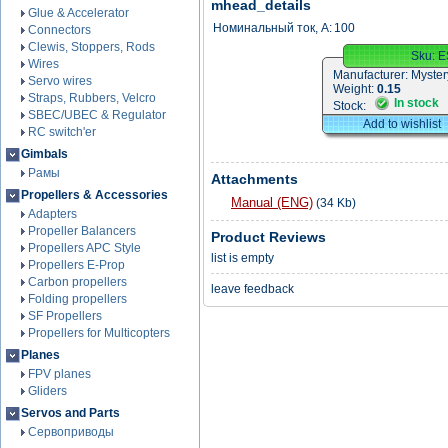
mhead_details
Glue & Accelerator
Номинальный ток, А:
100
Connectors
Clewis, Stoppers, Rods
Sku:
E
Wires
Manufacturer:
Myster
Servo wires
Weight:
0.15
Straps, Rubbers, Velcro
In stock
Stock:
SBEC/UBEC & Regulator
Add to wishlist
RC switch'er
Gimbals
Рамы
Attachments
Propellers & Accessories
Manual (ENG)
(34 Kb)
Adapters
Propeller Balancers
Product Reviews
Propellers APC Style
list is empty
Propellers E-Prop
Carbon propellers
leave feedback
Folding propellers
SF Propellers
Propellers for Multicopters
Planes
FPV planes
Gliders
Servos and Parts
Сервоприводы