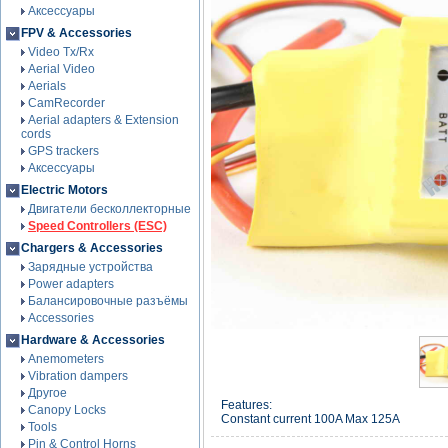
Аксессуары
FPV & Accessories
Video Tx/Rx
Aerial Video
Aerials
CamRecorder
Aerial adapters & Extension
cords
GPS trackers
Аксессуары
Electric Motors
Двигатели бесколлекторные
Speed Controllers (ESC)
Chargers & Accessories
Зарядные устройства
Power adapters
Балансировочные разъёмы
Accessories
Hardware & Accessories
Anemometers
Vibration dampers
Другое
Features:
Canopy Locks
Constant current 100A Max 125A
Tools
Pin & Control Horns