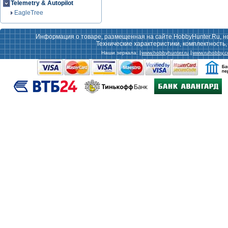
Telemetry & Autopilot
EagleTree
Информация о товаре, размещенная на сайте HobbyHunter.Ru, н
Технические характеристики, комплектность
Наши зеркала:
www.hobbyhunter.ru
www.ruhobby.