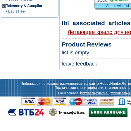
Stock:
Telemetry & Autopilot
Add to wishlist
EagleTree
lbl_associated_articles
Летающее крыло для но
Product Reviews
list is empty
leave feedback
Информация о товаре, размещенная на сайте HobbyHunter.Ru, н
Технические характеристики, комплектность
Наши зеркала:
www.hobbyhunter.ru
www.ruhobby.