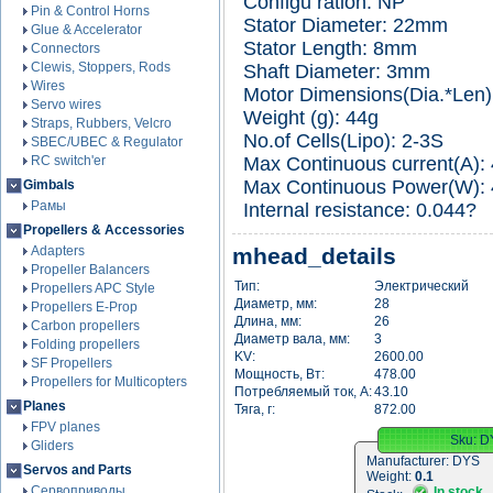
Configu ration: NP
Pin & Control Horns
Stator Diameter: 22mm
Glue & Accelerator
Stator Length: 8mm
Connectors
Clewis, Stoppers, Rods
Shaft Diameter: 3mm
Wires
Motor Dimensions(Dia.*Len
Servo wires
Weight (g): 44g
Straps, Rubbers, Velcro
No.of Cells(Lipo): 2-3S
SBEC/UBEC & Regulator
RC switch'er
Max Continuous current(A):
Max Continuous Power(W):
Gimbals
Рамы
Internal resistance: 0.044?
Propellers & Accessories
Adapters
mhead_details
Propeller Balancers
Тип:
Электрический
Propellers APC Style
Диаметр, мм:
28
Propellers E-Prop
Длина, мм:
26
Carbon propellers
Диаметр вала, мм:
3
Folding propellers
KV:
2600.00
SF Propellers
Мощность, Вт:
478.00
Propellers for Multicopters
Потребляемый ток, А:
43.10
Planes
Тяга, г:
872.00
FPV planes
Sku:
D
Gliders
Manufacturer:
DYS
Servos and Parts
Weight:
0.1
Сервоприводы
In stock