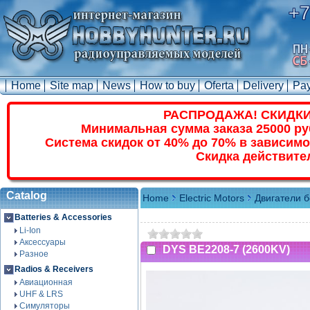
+7
Home
Site map
News
How to buy
Oferta
Delivery
Pa
РАСПРОДАЖА! СКИДКИ
Минимальная сумма заказа 25000 ру
Система скидок от 40% до 70% в зависимо
Скидка действите
Catalog
Home
Electric Motors
Двигатели 
Batteries & Accessories
Li-Ion
Аксессуары
DYS BE2208-7 (2600KV)
Разное
Radios & Receivers
Авиационная
UHF & LRS
Симуляторы