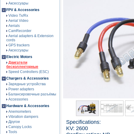
Аксессуары
FPV & Accessories
Video Tx/Rx
Aerial Video
Aerials
CamRecorder
Aerial adapters & Extension
cords
GPS trackers
Аксессуары
Electric Motors
Двигатели
бесколлекторные
Speed Controllers (ESC)
Chargers & Accessories
Зарядные устройства
Power adapters
Балансировочные разъёмы
Accessories
Hardware & Accessories
Anemometers
Vibration dampers
Specifications:
Другое
Canopy Locks
KV: 2600
Tools