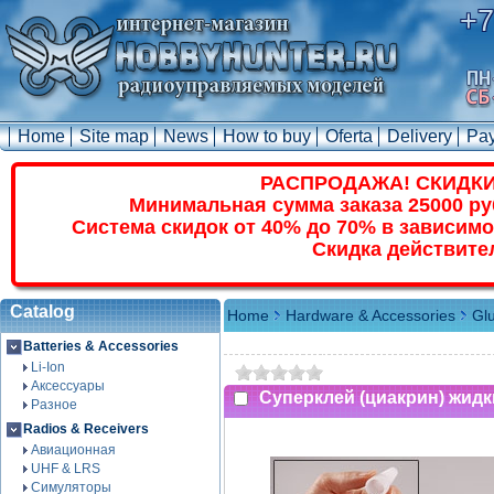
+7
Home
Site map
News
How to buy
Oferta
Delivery
Pa
РАСПРОДАЖА! СКИДКИ
Минимальная сумма заказа 25000 ру
Система скидок от 40% до 70% в зависимо
Скидка действите
Catalog
Home
Hardware & Accessories
Glu
Batteries & Accessories
Li-Ion
Аксессуары
Суперклей (циакрин) жидки
Разное
Radios & Receivers
Авиационная
UHF & LRS
Симуляторы