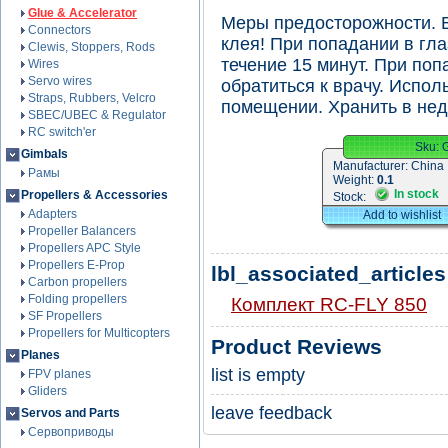
Glue & Accelerator
Меры предосторожности. Б
Connectors
клея! При попадании в гл
Clewis, Stoppers, Rods
течение 15 минут. При поп
Wires
Servo wires
обратиться к врачу. Испо
Straps, Rubbers, Velcro
помещении. Хранить в нед
SBEC/UBEC & Regulator
RC switch'er
Sku:
Gimbals
Manufacturer:
China
Рамы
Weight:
0.1
In stock
Propellers & Accessories
Stock:
Adapters
Add to wishlist
Propeller Balancers
Propellers APC Style
Propellers E-Prop
lbl_associated_articles
Carbon propellers
Folding propellers
Комплект RC-FLY 850
SF Propellers
Propellers for Multicopters
Product Reviews
Planes
list is empty
FPV planes
Gliders
leave feedback
Servos and Parts
Сервоприводы