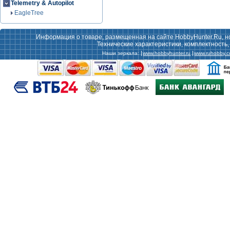
Telemetry & Autopilot
EagleTree
Информация о товаре, размещенная на сайте HobbyHunter.Ru, н
Технические характеристики, комплектность
Наши зеркала:
www.hobbyhunter.ru
www.ruhobby.