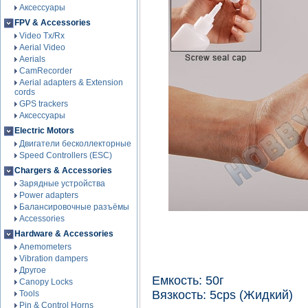
Аксессуары
FPV & Accessories
Video Tx/Rx
Aerial Video
Aerials
CamRecorder
Aerial adapters & Extension
cords
GPS trackers
Аксессуары
Electric Motors
Двигатели бесколлекторные
Speed Controllers (ESC)
Chargers & Accessories
Зарядные устройства
Power adapters
Балансировочные разъёмы
Accessories
Hardware & Accessories
Anemometers
Vibration dampers
Другое
Емкость: 50г
Canopy Locks
Вязкость: 5cps (Жидкий)
Tools
Pin & Control Horns