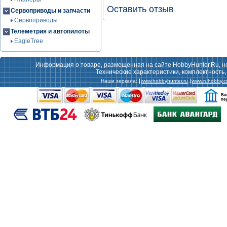
Оставить отзыв
Сервоприводы и запчасти
Сервоприводы
Телеметрия и автопилоты
EagleTree
Информация о товаре, размещенная на сайте HobbyHunter.Ru, н
Технические характеристики, комплектность
Наши зеркала:
www.hobbyhunter.ru
www.ruhobby.