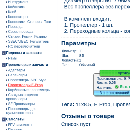
Диаметр отверстия: 7.95мм
Инструмент
Вес пропеллера без перехо
Кабанчики
Клей
Коннекторы
В комплект входит:
Концевики, Стопоры, Тяги
1. Пропеллер - 1 шт.
Провода
2. Переходные кольца - ко
Серво провода
Стяжки, Ремни, Резинки
SBEC/UBEC, Регуляторы
Параметры
RC переключатели
Диаметр:
11
Подвесы и запчасти
Шаг:
8.5
Рамы
Лопастей:
2
Пропеллеры и запчасти
Тип:
Обычный
Адаптеры
Артику
Балансиры
Производитель:
E-P
Пропеллеры APC Style
Вес, кг:
0.05
Пропеллеры E-Prop
Есть 
Наличие:
Карбоновые пропеллеры
В список желаний
Складывающиеся
пропеллеры
Теги:
11x8.5
,
E-Prop
,
Пропе
SF Пропеллеры
Пропеллеры для
мультикоптеров
Отзывы о товаре
Самолеты
Список пуст
FPV самолеты
Планеры