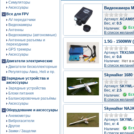
Симуляторы
Аксессуары
Видеокамера M
Все для FPV
Артикул:
ACAM0
AV передатчики
Вес, кг:
0.5
Видеокамеры
Ес
Наличие:
Антенны
В список желани
Видеокамеры (автономные)
Антенные разъемы и
1.5G - 1500MW 
переходники
GPS трекеры
Артикул:
TRX150
Аксессуары
Вес, кг:
0.6
Двигатели электрические
Наличие:
Нет в 
В список желани
Двигатели бесколлекторные
Регуляторы Авиа, Heli и пр.
Skywalker 1680 
Зарядные устройства и
аксессуары
Артикул:
SKYWL-
Зарядные устройства
Вес, кг:
2.5
Блоки питания
Ес
Наличие:
Балансировочные разъёмы
В список желани
Аксессуары
Skywalker NAJ
Оборудование и аксессуары
Анемометры
Артикул:
SKYWL-
Виброгасители
Вес, кг:
4
Другое
Ес
Наличие:
Замки / Защелки
В список желани