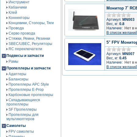
Инструмент
Кабанчики
Монитор 7` RC
Клей
Коннекторы
Артикул:
MN003
Концевики, Стопоры, Тяги
Вес, кг:
0.8
Провода
Наличие:
Нет в 
В список желани
Серво провода
Стяжки, Ремни, Резинки
5" FPV Монито
SBEC/UBEC, Регуляторы
RC переключатели
Артикул:
MN007
Подвесы и запчасти
Вес, кг:
0.45
Рамы
Наличие:
Нет в 
В список желани
Пропеллеры и запчасти
Адаптеры
Балансиры
Пропеллеры APC Style
Пропеллеры E-Prop
Карбоновые пропеллеры
Складывающиеся
пропеллеры
SF Пропеллеры
Пропеллеры для
мультикоптеров
Самолеты
FPV самолеты
Планеры