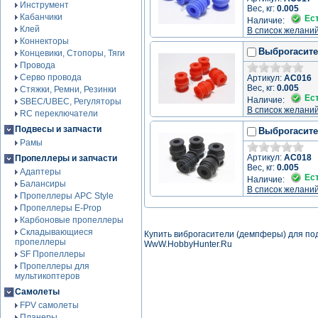
Инструмент
Вес, кг:
0.005
Кабанчики
Ес
Наличие:
Клей
В список желани
Коннекторы
Выброгасите
Концевики, Стопоры, Тяги
Провода
Серво провода
Артикул:
AC016
Вес, кг:
0.005
Стяжки, Ремни, Резинки
Ес
Наличие:
SBEC/UBEC, Регуляторы
В список желани
RC переключатели
Подвесы и запчасти
Выброгасите
Рамы
Артикул:
AC018
Пропеллеры и запчасти
Вес, кг:
0.005
Адаптеры
Ес
Наличие:
Балансиры
В список желани
Пропеллеры APC Style
Пропеллеры E-Prop
Карбоновые пропеллеры
Складывающиеся
Купить виброгасители (демпферы) для под
пропеллеры
WwW.HobbyHunter.Ru
SF Пропеллеры
Пропеллеры для
мультикоптеров
Самолеты
FPV самолеты
Планеры