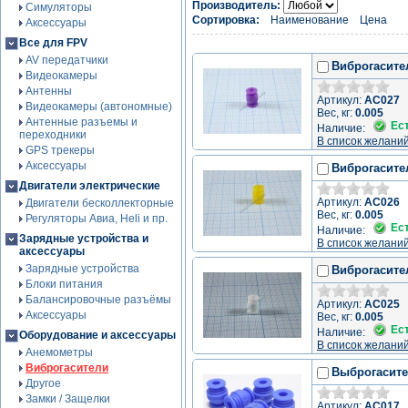
Производитель:
Симуляторы
Сортировка:
Наименование
Цена
Аксессуары
Все для FPV
AV передатчики
Виброгасите
Видеокамеры
Антенны
Артикул:
AC027
Видеокамеры (автономные)
Вес, кг:
0.005
Антенные разъемы и
Ес
Наличие:
переходники
В список желани
GPS трекеры
Аксессуары
Виброгасите
Двигатели электрические
Артикул:
AC026
Двигатели бесколлекторные
Вес, кг:
0.005
Регуляторы Авиа, Heli и пр.
Ес
Наличие:
Зарядные устройства и
В список желани
аксессуары
Зарядные устройства
Виброгасите
Блоки питания
Балансировочные разъёмы
Артикул:
AC025
Аксессуары
Вес, кг:
0.005
Ес
Наличие:
Оборудование и аксессуары
В список желани
Анемометры
Виброгасители
Выброгасите
Другое
Замки / Защелки
Артикул:
AC017