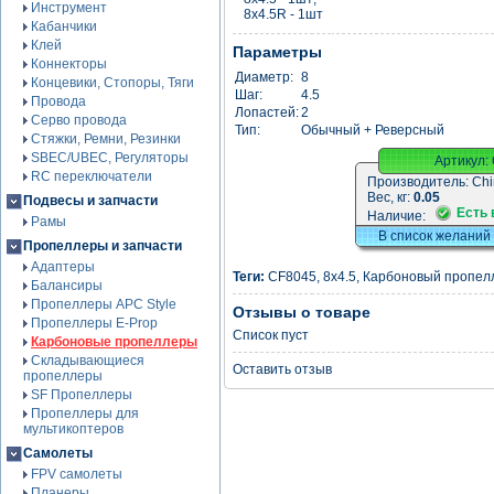
Инструмент
8x4.5R - 1шт
Кабанчики
Клей
Параметры
Коннекторы
Диаметр:
8
Концевики, Стопоры, Тяги
Шаг:
4.5
Провода
Лопастей:
2
Серво провода
Тип:
Обычный + Реверсный
Стяжки, Ремни, Резинки
SBEC/UBEC, Регуляторы
Артикул:
RC переключатели
Производитель:
Chi
Вес, кг:
0.05
Подвесы и запчасти
Есть 
Наличие:
Рамы
В список желаний
Пропеллеры и запчасти
Адаптеры
Теги:
CF8045
,
8x4.5
,
Карбоновый пропел
Балансиры
Пропеллеры APC Style
Отзывы о товаре
Пропеллеры E-Prop
Список пуст
Карбоновые пропеллеры
Складывающиеся
Оставить отзыв
пропеллеры
SF Пропеллеры
Пропеллеры для
мультикоптеров
Самолеты
FPV самолеты
Планеры