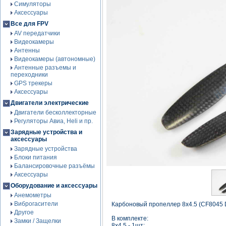
Симуляторы
Аксессуары
Все для FPV
AV передатчики
Видеокамеры
Антенны
Видеокамеры (автономные)
Антенные разъемы и
переходники
GPS трекеры
Аксессуары
Двигатели электрические
Двигатели бесколлекторные
Регуляторы Авиа, Heli и пр.
Зарядные устройства и
аксессуары
Зарядные устройства
Блоки питания
Балансировочные разъёмы
Аксессуары
Оборудование и аксессуары
Анемометры
Виброгасители
Карбоновый пропеллер 8x4.5 (CF8045 
Другое
В комплекте:
Замки / Защелки
8x4.5 - 1шт;