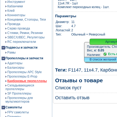
Инструмент
11x4.7R - 1шт
Кабанчики
Комплект переходных колец - 1шт.
Клей
Коннекторы
Параметры
Концевики, Стопоры, Тяги
Диаметр:
11
Провода
Шаг:
4.7
Серво провода
Лопастей:
2
Стяжки, Ремни, Резинки
Тип:
Обычный + Реверсный
SBEC/UBEC, Регуляторы
RC переключатели
Артику
Производитель:
Chi
Подвесы и запчасти
Вес, кг:
0.05
Рамы
Есть 
Наличие:
Пропеллеры и запчасти
В список желаний
Адаптеры
Балансиры
Теги:
F1147
,
11x4.7
,
Карбон
Пропеллеры APC Style
Пропеллеры E-Prop
Отзывы о товаре
Карбоновые пропеллеры
Складывающиеся
Список пуст
пропеллеры
SF Пропеллеры
Оставить отзыв
Пропеллеры для
мультикоптеров
Самолеты
FPV самолеты
Планеры