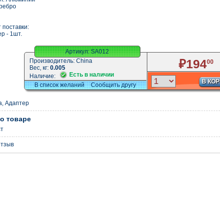
ребро
 поставки:
р - 1шт.
Артикул:
SA012
₽194
Производитель:
China
00
Вес, кг:
0.005
Есть в наличии
Наличие:
В КО
В список желаний
Сообщить другу
а
,
Адаптер
о товаре
ст
отзыв