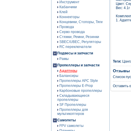
Инструмент
Цвет: Се
Кабанчики
Вес: 4.1г
Клей
Комплект
Коннекторы
1. Адапте
Концевики, Стопоры, Тяги
Провода
Серво провода
Стяжки, Ремни, Резинки
SBEC/UBEC, Регуляторы
RC переключатели
Подвесы и запчасти
Рамы
Теги:
Цанг
Пропеллеры и запчасти
Отзывы 
Адаптеры
Балансиры
Список пу
Пропеллеры APC Style
Пропеллеры E-Prop
Оставить 
Карбоновые пропеллеры
Складывающиеся
пропеллеры
SF Пропеллеры
Пропеллеры для
мультикоптеров
Самолеты
FPV самолеты
Планеры