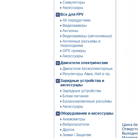
Симуляторы
Аксессуары
Все для FPV
AV передатчики
Видеокамеры
Антенны
Видеокамеры (автономные)
Антенные разъемы и
переходники
GPS трекеры
Аксессуары
Двигатели электрические
Двигатели бесколлекторные
Регуляторы Авиа, Heli и пр.
Зарядные устройства и
аксессуары
Зарядные устройства
Блоки питания
Балансировочные разъёмы
Аксессуары
Оборудование и аксессуары
Анемометры
Виброгасители
Цанга бе
Отверсти
Другое
Выходно
Замки / Защелки
Материа