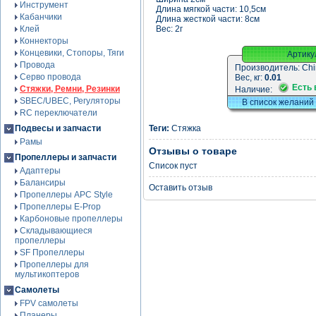
Инструмент
Длина мягкой части: 10,5см
Кабанчики
Длина жесткой части: 8см
Клей
Вес: 2г
Коннекторы
Концевики, Стопоры, Тяги
Артику
Провода
Производитель:
Chi
Серво провода
Вес, кг:
0.01
Есть 
Стяжки, Ремни, Резинки
Наличие:
SBEC/UBEC, Регуляторы
В список желаний
RC переключатели
Подвесы и запчасти
Теги:
Стяжка
Рамы
Отзывы о товаре
Пропеллеры и запчасти
Список пуст
Адаптеры
Балансиры
Оставить отзыв
Пропеллеры APC Style
Пропеллеры E-Prop
Карбоновые пропеллеры
Складывающиеся
пропеллеры
SF Пропеллеры
Пропеллеры для
мультикоптеров
Самолеты
FPV самолеты
Планеры