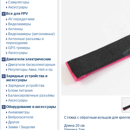
Симуляторы
Аксессуары
Все для FPV
AV передатчики
Видеокамеры
Антенны
Видеокамеры (автономные)
Антенные разъемы и
переходники
GPS трекеры
Аксессуары
Двигатели электрические
Двигатели бесколлекторные
Регуляторы Авиа, Heli и пр.
Зарядные устройства и
аксессуары
Зарядные устройства
Блоки питания
Балансировочные разъёмы
Аксессуары
Оборудование и аксессуары
Анемометры
Виброгасители
Стяжка с обратным кольцом для крепл
Другое
Длина 20 см
Замки / Защелки
Ширина 2см