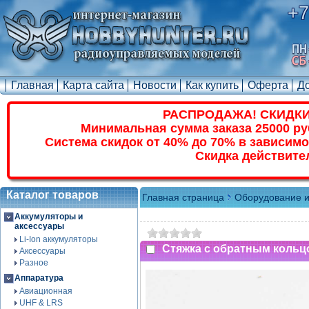
+7
Главная
Карта сайта
Новости
Как купить
Оферта
Д
РАСПРОДАЖА! СКИДКИ
Минимальная сумма заказа 25000 ру
Система скидок от 40% до 70% в зависимо
Скидка действите
Каталог товаров
Главная страница
Оборудование и
Аккумуляторы и
аксессуары
Li-Ion аккумуляторы
Стяжка с обратным кольцо
Аксессуары
Разное
Аппаратура
Авиационная
UHF & LRS