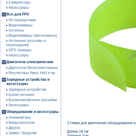
Симуляторы
Аксессуары
Все для FPV
AV передатчики
Видеокамеры
Антенны
Видеокамеры (автономные)
Антенные разъемы и
переходники
GPS трекеры
Аксессуары
Двигатели электрические
Двигатели бесколлекторные
Регуляторы Авиа, Heli и пр.
Зарядные устройства и
аксессуары
Зарядные устройства
Блоки питания
Балансировочные разъёмы
Аксессуары
Оборудование и аксессуары
Анемометры
Виброгасители
Стяжка для крепления оборудования н
Другое
Длина 18 см
Замки / Защелки
Ширина 2см