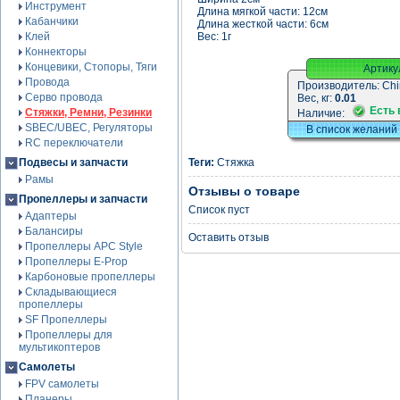
Инструмент
Длина мягкой части: 12см
Кабанчики
Длина жесткой части: 6см
Клей
Вес: 1г
Коннекторы
Концевики, Стопоры, Тяги
Артику
Провода
Производитель:
Chi
Серво провода
Вес, кг:
0.01
Есть 
Стяжки, Ремни, Резинки
Наличие:
SBEC/UBEC, Регуляторы
В список желаний
RC переключатели
Подвесы и запчасти
Теги:
Стяжка
Рамы
Отзывы о товаре
Пропеллеры и запчасти
Список пуст
Адаптеры
Балансиры
Оставить отзыв
Пропеллеры APC Style
Пропеллеры E-Prop
Карбоновые пропеллеры
Складывающиеся
пропеллеры
SF Пропеллеры
Пропеллеры для
мультикоптеров
Самолеты
FPV самолеты
Планеры