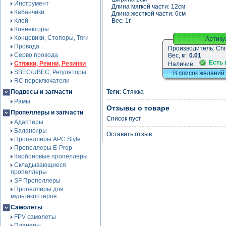
Инструмент
Длина мягкой части: 12см
Кабанчики
Длина жесткой части: 6см
Клей
Вес: 1г
Коннекторы
Концевики, Стопоры, Тяги
Артику
Провода
Производитель:
Chi
Серво провода
Вес, кг:
0.01
Есть 
Стяжки, Ремни, Резинки
Наличие:
SBEC/UBEC, Регуляторы
В список желаний
RC переключатели
Подвесы и запчасти
Теги:
Стяжка
Рамы
Отзывы о товаре
Пропеллеры и запчасти
Список пуст
Адаптеры
Балансиры
Оставить отзыв
Пропеллеры APC Style
Пропеллеры E-Prop
Карбоновые пропеллеры
Складывающиеся
пропеллеры
SF Пропеллеры
Пропеллеры для
мультикоптеров
Самолеты
FPV самолеты
Планеры