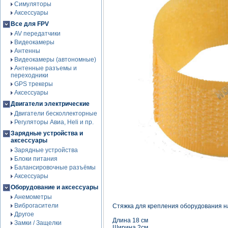
Симуляторы
Аксессуары
Все для FPV
AV передатчики
Видеокамеры
Антенны
Видеокамеры (автономные)
Антенные разъемы и
переходники
GPS трекеры
Аксессуары
Двигатели электрические
Двигатели бесколлекторные
Регуляторы Авиа, Heli и пр.
Зарядные устройства и
аксессуары
Зарядные устройства
Блоки питания
Балансировочные разъёмы
Аксессуары
Оборудование и аксессуары
Анемометры
Виброгасители
Стяжка для крепления оборудования н
Другое
Длина 18 см
Замки / Защелки
Ширина 2см