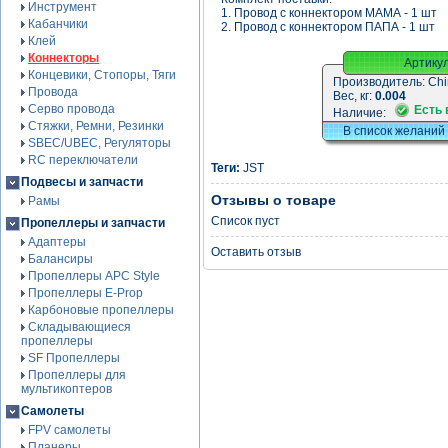
Инструмент
1. Провод с коннектором МАМА - 1 шт
Кабанчики
2. Провод с коннектором ПАПА - 1 шт
Клей
Коннекторы
Артику
Концевики, Стопоры, Тяги
Производитель:
Chi
Провода
Вес, кг:
0.004
Серво провода
Есть 
Наличие:
Стяжки, Ремни, Резинки
В список желаний
SBEC/UBEC, Регуляторы
RC переключатели
Теги:
JST
Подвесы и запчасти
Отзывы о товаре
Рамы
Список пуст
Пропеллеры и запчасти
Адаптеры
Оставить отзыв
Балансиры
Пропеллеры APC Style
Пропеллеры E-Prop
Карбоновые пропеллеры
Складывающиеся
пропеллеры
SF Пропеллеры
Пропеллеры для
мультикоптеров
Самолеты
FPV самолеты
Планеры