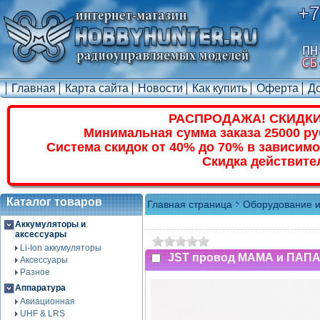
+7
Главная
Карта сайта
Новости
Как купить
Оферта
Д
РАСПРОДАЖА! СКИДКИ
Минимальная сумма заказа 25000 ру
Система скидок от 40% до 70% в зависимо
Скидка действите
Каталог товаров
Главная страница
Оборудование и
Аккумуляторы и
аксессуары
Li-Ion аккумуляторы
JST провод МАМА и ПАПА 
Аксессуары
Разное
Аппаратура
Авиационная
UHF & LRS