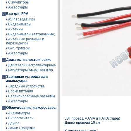
Симуляторы
Аксессуары
Все для FPV
AV передатчики
Видеокамеры
Антенны
Видеокамеры (автономные)
Антенные разъемы и
переходники
GPS трекеры
Аксессуары
Двигатели электрические
Двигатели бесколлекторные
Регуляторы Авиа, Heli и пр.
Зарядные устройства и
аксессуары
Зарядные устройства
Блоки питания
Балансировочные разъёмы
Аксессуары
Оборудование и аксессуары
Анемометры
Виброгасители
JST провод МАМА и ПАПА (пара)
Длина провода 10 см
Другое
Замки / Защелки
Комплект поставки: