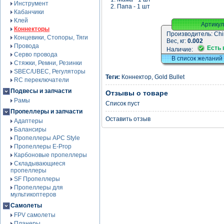
Инструмент
2. Папа - 1 шт
Кабанчики
Клей
Артикул
Коннекторы
Производитель:
Chi
Концевики, Стопоры, Тяги
Вес, кг:
0.002
Провода
Есть 
Наличие:
Серво провода
В список желаний
Стяжки, Ремни, Резинки
SBEC/UBEC, Регуляторы
Теги:
Коннектор
,
Gold Bullet
RC переключатели
Подвесы и запчасти
Отзывы о товаре
Рамы
Список пуст
Пропеллеры и запчасти
Оставить отзыв
Адаптеры
Балансиры
Пропеллеры APC Style
Пропеллеры E-Prop
Карбоновые пропеллеры
Складывающиеся
пропеллеры
SF Пропеллеры
Пропеллеры для
мультикоптеров
Самолеты
FPV самолеты
Планеры