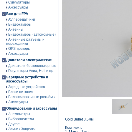
Симуляторы
Аксессуары
Все для FPV
AV передатчики
Видеокамеры
Антенны
Видеокамеры (автономные)
Антенные разъемы и
переходники
GPS трекеры
Аксессуары
Двигатели электрические
Двигатели бесколлекторные
Регуляторы Авиа, Heli и пр.
Зарядные устройства и
аксессуары
Зарядные устройства
Блоки питания
Балансировочные разъёмы
Аксессуары
Оборудование и аксессуары
Анемометры
Виброгасители
Gold Bullet 3.5мм
Другое
Комплект:
Замки / Защелки
1. Мама - 1 шт