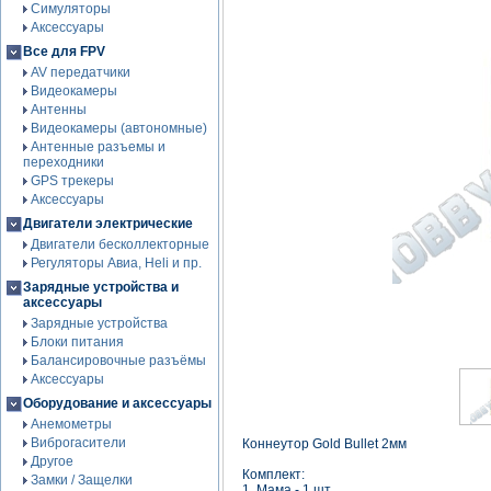
Симуляторы
Аксессуары
Все для FPV
AV передатчики
Видеокамеры
Антенны
Видеокамеры (автономные)
Антенные разъемы и
переходники
GPS трекеры
Аксессуары
Двигатели электрические
Двигатели бесколлекторные
Регуляторы Авиа, Heli и пр.
Зарядные устройства и
аксессуары
Зарядные устройства
Блоки питания
Балансировочные разъёмы
Аксессуары
Оборудование и аксессуары
Анемометры
Виброгасители
Коннеутор Gold Bullet 2мм
Другое
Комплект:
Замки / Защелки
1. Мама - 1 шт