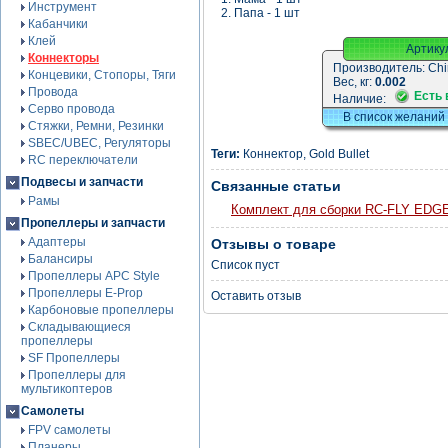
Инструмент
2. Папа - 1 шт
Кабанчики
Клей
Артику
Коннекторы
Производитель:
Chi
Концевики, Стопоры, Тяги
Вес, кг:
0.002
Провода
Есть 
Наличие:
Серво провода
В список желаний
Стяжки, Ремни, Резинки
SBEC/UBEC, Регуляторы
Теги:
Коннектор
,
Gold Bullet
RC переключатели
Подвесы и запчасти
Связанные статьи
Рамы
Комплект для сборки RC-FLY EDG
Пропеллеры и запчасти
Адаптеры
Отзывы о товаре
Балансиры
Список пуст
Пропеллеры APC Style
Пропеллеры E-Prop
Оставить отзыв
Карбоновые пропеллеры
Складывающиеся
пропеллеры
SF Пропеллеры
Пропеллеры для
мультикоптеров
Самолеты
FPV самолеты
Планеры