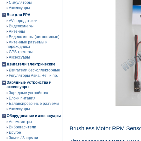
Симуляторы
Аксессуары
Все для FPV
AV передатчики
Видеокамеры
Антенны
Видеокамеры (автономные)
Антенные разъемы и
переходники
GPS трекеры
Аксессуары
Двигатели электрические
Двигатели бесколлекторные
Регуляторы Авиа, Heli и пр.
Зарядные устройства и
аксессуары
Зарядные устройства
Блоки питания
Балансировочные разъёмы
Аксессуары
Оборудование и аксессуары
Анемометры
Виброгасители
Brushless Motor RPM Sens
Другое
Замки / Защелки