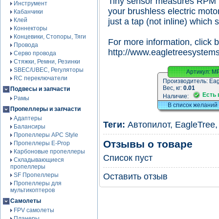
Tiny sensor measures RPM b
Инструмент
your brushless electric motor
Кабанчики
Клей
just a tap (not inline) which s
Коннекторы
Концевики, Стопоры, Тяги
For more information, click 
Провода
http://www.eagletreesystem
Серво провода
Стяжки, Ремни, Резинки
SBEC/UBEC, Регуляторы
Артикул:
M
RC переключатели
Производитель:
Eag
Вес, кг:
0.01
Подвесы и запчасти
Есть 
Наличие:
Рамы
В список желаний
Пропеллеры и запчасти
Адаптеры
Теги:
Автопилот
,
EagleTree
Балансиры
Пропеллеры APC Style
Отзывы о товаре
Пропеллеры E-Prop
Карбоновые пропеллеры
Список пуст
Складывающиеся
пропеллеры
SF Пропеллеры
Оставить отзыв
Пропеллеры для
мультикоптеров
Самолеты
FPV самолеты
Планеры