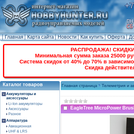
+7
Главная
Карта сайта
Новости
Как купить
Оферта
Д
РАСПРОДАЖА! СКИДКИ
Минимальная сумма заказа 25000 ру
Система скидок от 40% до 70% в зависимо
Скидка действите
Каталог товаров
Главная страница
Телеметрия и а
Аккумуляторы и
аксессуары
Li-Ion аккумуляторы
EagleTree MicroPower Brus
Аксессуары
Разное
Аппаратура
Авиационная
UHF & LRS