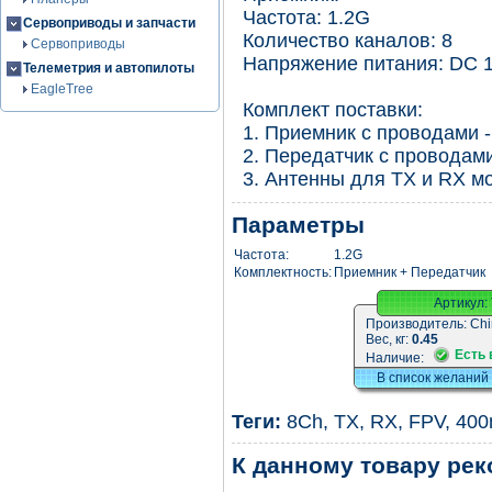
Частота: 1.2G
Сервоприводы и запчасти
Количество каналов: 8
Сервоприводы
Напряжение питания: DC 
Телеметрия и автопилоты
EagleTree
Комплект поставки:
1. Приемник с проводами -
2. Передатчик с проводами
3. Антенны для TX и RX м
Параметры
Частота:
1.2G
Комплектность:
Приемник + Передатчик
Артикул:
Производитель:
Chi
Вес, кг:
0.45
Есть 
Наличие:
В список желаний
Теги:
8Ch
,
TX
,
RX
,
FPV
,
40
К данному товару ре