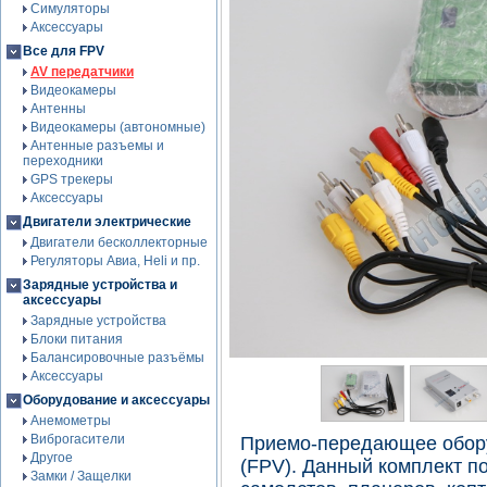
Симуляторы
Аксессуары
Все для FPV
AV передатчики
Видеокамеры
Антенны
Видеокамеры (автономные)
Антенные разъемы и
переходники
GPS трекеры
Аксессуары
Двигатели электрические
Двигатели бесколлекторные
Регуляторы Авиа, Heli и пр.
Зарядные устройства и
аксессуары
Зарядные устройства
Блоки питания
Балансировочные разъёмы
Аксессуары
Оборудование и аксессуары
Анемометры
Виброгасители
Приемо-передающее обору
Другое
(FPV). Данный комплект п
Замки / Защелки