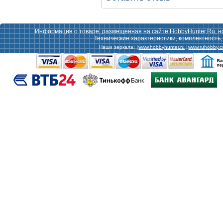
Информация о товаре, размещенная на сайте HobbyHunter.Ru, н
Технические характеристики, комплектность
Наши зеркала:
www.hobbyhunter.ru
www.ruhobby.