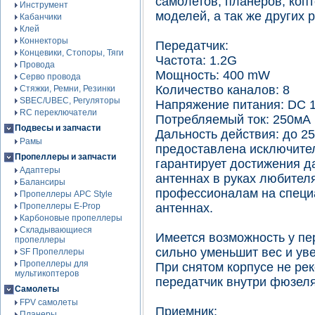
самолетов, планеров, копт
Инструмент
моделей, а так же других
Кабанчики
Клей
Коннекторы
Передатчик:
Концевики, Стопоры, Тяги
Частота: 1.2G
Провода
Мощность: 400 mW
Серво провода
Количество каналов: 8
Стяжки, Ремни, Резинки
SBEC/UBEC, Регуляторы
Напряжение питания: DC 
RC переключатели
Потребляемый ток: 250мА
Подвесы и запчасти
Дальность действия: до 2
Рамы
предоставлена исключител
Пропеллеры и запчасти
гарантирует достижения д
Адаптеры
антеннах в руках любителя
Балансиры
профессионалам на специ
Пропеллеры APC Style
Пропеллеры E-Prop
антеннах.
Карбоновые пропеллеры
Складывающиеся
Имеется возможность у пе
пропеллеры
сильно уменьшит вес и ув
SF Пропеллеры
Пропеллеры для
При снятом корпусе не ре
мультикоптеров
передатчик внутри фюзеля
Самолеты
FPV самолеты
Приемник:
Планеры