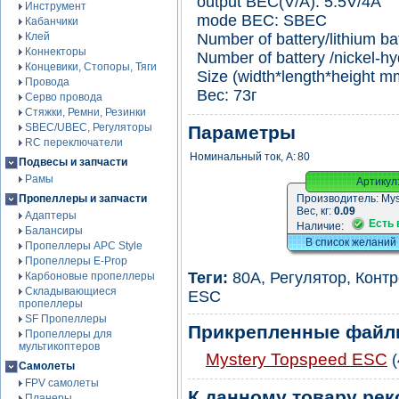
output BEC(V/A): 5.5V/4A
Инструмент
mode BEC: SBEC
Кабанчики
Клей
Number of battery/lithium ba
Коннекторы
Number of battery /nickel-h
Концевики, Стопоры, Тяги
Size (width*length*height m
Провода
Вес: 73г
Серво провода
Стяжки, Ремни, Резинки
SBEC/UBEC, Регуляторы
Параметры
RC переключатели
Номинальный ток, А:
80
Подвесы и запчасти
Рамы
Артикул
Пропеллеры и запчасти
Производитель:
Mys
Вес, кг:
0.09
Адаптеры
Есть 
Наличие:
Балансиры
В список желаний
Пропеллеры APC Style
Пропеллеры E-Prop
Теги:
80А
,
Регулятор
,
Контр
Карбоновые пропеллеры
Складывающиеся
ESC
пропеллеры
SF Пропеллеры
Прикрепленные фай
Пропеллеры для
мультикоптеров
Mystery Topspeed ESC
(
Самолеты
FPV самолеты
К данному товару ре
Планеры