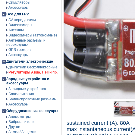
Симуляторы
Аксессуары
Все для FPV
AV передатчики
Видеокамеры
Антенны
Видеокамеры (автономные)
Антенные разъемы и
переходники
GPS трекеры
Аксессуары
Двигатели электрические
Двигатели бесколлекторные
Регуляторы Авиа, Heli и пр.
Зарядные устройства и
аксессуары
Зарядные устройства
Блоки питания
Балансировочные разъёмы
Аксессуары
Оборудование и аксессуары
Анемометры
Виброгасители
sustained current (A): 80A
Другое
max instantaneous current(
Замки / Защелки