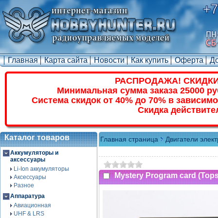
+7
Главная
Карта сайта
Новости
Как купить
Оферта
Д
РАСПРОДАЖА! СКИДКИ
Минимальная сумма заказа 25000 ру
Система скидок от 40% до 70% в зависимо
Скидка действите
Каталог товаров
Главная страница
Двигатели элек
Аккумуляторы и
аксессуары
Li-Ion аккумуляторы
Mystery Program card (Top
Аксессуары
Разное
Аппаратура
Авиационная
UHF & LRS