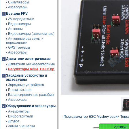
Симуляторы
Аксессуары
Все для FPV
AV передатчики
Видеокамеры
Антенны
Видеокамеры (автономные)
Антенные разъемы и
переходники
GPS трекеры
Аксессуары
Двигатели электрические
Двигатели бесколлекторные
Регуляторы Авиа, Heli и пр.
Зарядные устройства и
аксессуары
Зарядные устройства
Блоки питания
Балансировочные разъёмы
Аксессуары
Оборудование и аксессуары
Анемометры
Виброгасители
Программатор ESC Mystery серии Tops
Другое
Замки / Защелки
Артикул: