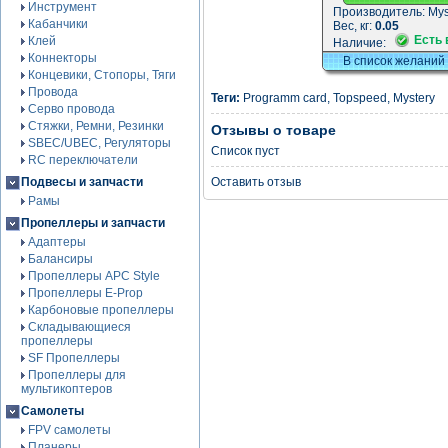
Инструмент
Производитель:
Mys
Кабанчики
Вес, кг:
0.05
Есть 
Клей
Наличие:
Коннекторы
В список желаний
Концевики, Стопоры, Тяги
Провода
Теги:
Programm card
,
Topspeed
,
Mystery
Серво провода
Стяжки, Ремни, Резинки
Отзывы о товаре
SBEC/UBEC, Регуляторы
Список пуст
RC переключатели
Подвесы и запчасти
Оставить отзыв
Рамы
Пропеллеры и запчасти
Адаптеры
Балансиры
Пропеллеры APC Style
Пропеллеры E-Prop
Карбоновые пропеллеры
Складывающиеся
пропеллеры
SF Пропеллеры
Пропеллеры для
мультикоптеров
Самолеты
FPV самолеты
Планеры