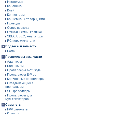
Инструмент
Кабанчики
Клей
Коннекторы
Концевики, Стопоры, Тяги
Провода
Серво провода
Стяжки, Ремни, Резинки
SBEC/UBEC, Регуляторы
RC переключатели
Подвесы и запчасти
Рамы
Пропеллеры и запчасти
Адаптеры
Балансиры
Пропеллеры APC Style
Пропеллеры E-Prop
Карбоновые пропеллеры
Складывающиеся
пропеллеры
SF Пропеллеры
Пропеллеры для
мультикоптеров
Самолеты
FPV самолеты
Планеры