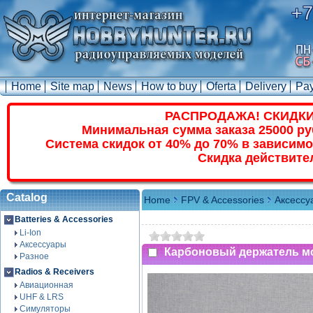
+7
Home
Site map
News
How to buy
Oferta
Delivery
Pa
РАСПРОДАЖА! СКИДКИ
Минимальная сумма заказа 25000 ру
Система скидок от 40% до 70% в зависимо
Скидка действите
Catalog
Home
FPV & Accessories
Аксессу
Batteries & Accessories
Li-Ion
Аксессуары
Карбоновый держатель м
Разное
Radios & Receivers
Авиационная
UHF & LRS
Симуляторы