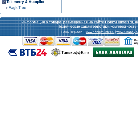
Telemetry & Autopilot
EagleTree
Информация о товаре, размещенная на сайте HobbyHunter.Ru, н
Технические характеристики, комплектность
Наши зеркала:
www.hobbyhunter.ru
www.ruhobby.