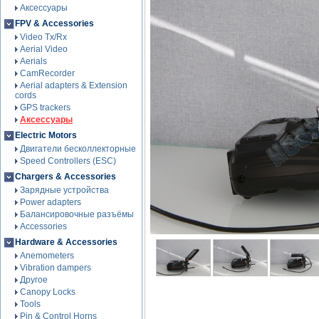
Аксессуары
FPV & Accessories
Video Tx/Rx
Aerial Video
Aerials
CamRecorder
Aerial adapters & Extension
cords
GPS trackers
Аксессуары
Electric Motors
Двигатели бесколлекторные
Speed Controllers (ESC)
Chargers & Accessories
Зарядные устройства
Power adapters
Балансировочные разъёмы
Accessories
Hardware & Accessories
Anemometers
Vibration dampers
Другое
Canopy Locks
Tools
Pin & Control Horns