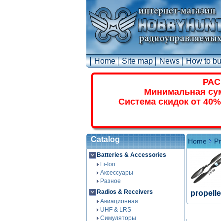
Home
Site map
News
How to b
РАС
Минимальная сум
Система скидок от 40%
Catalog
Home
Pr
Batteries & Accessories
Li-Ion
Аксессуары
Разное
Radios & Receivers
propelle
Авиационная
UHF & LRS
Симуляторы