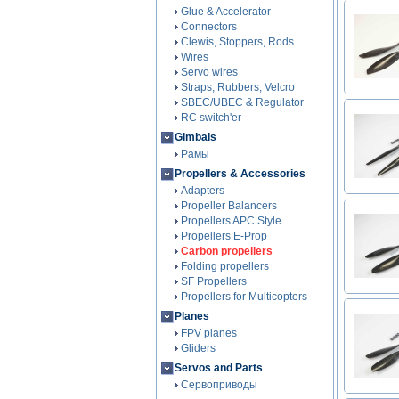
Glue & Accelerator
Connectors
Clewis, Stoppers, Rods
Wires
Servo wires
Straps, Rubbers, Velcro
SBEC/UBEC & Regulator
RC switch'er
Gimbals
Рамы
Propellers & Accessories
Adapters
Propeller Balancers
Propellers APC Style
Propellers E-Prop
Carbon propellers
Folding propellers
SF Propellers
Propellers for Multicopters
Planes
FPV planes
Gliders
Servos and Parts
Сервоприводы