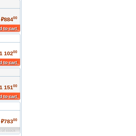
00
 ₽884
 to cart
00
1 102
 to cart
00
1 151
 to cart
00
 ₽783
 of stock