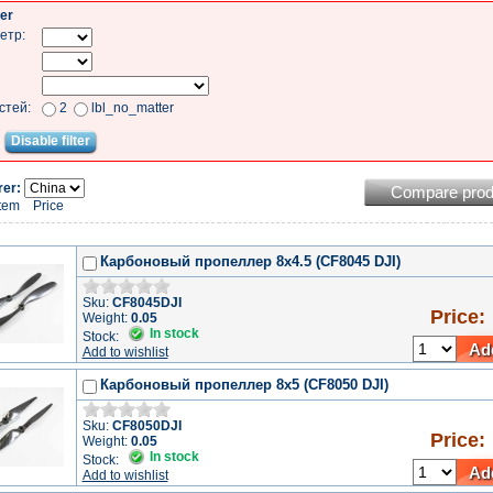
ter
етр:
стей:
2
lbl_no_matter
Disable filter
er:
Compare prod
Item
Price
Карбоновый пропеллер 8x4.5 (CF8045 DJI)
Sku:
CF8045DJI
Price:
Weight:
0.05
In stock
Stock:
Add
Add to wishlist
Карбоновый пропеллер 8x5 (CF8050 DJI)
Sku:
CF8050DJI
Price:
Weight:
0.05
In stock
Stock:
Add
Add to wishlist