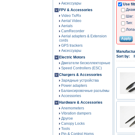
Аксессуары
Use fil
Диам
FPV & Accessories
Video Tx/Rx
Шаг:
Aerial Video
Тип:
Aerials
Лопа
CamRecorder
Aerial adapters & Extension
Apply
cords
GPS trackers
Аксессуары
Manufactur
Sort by:
Electric Motors
Двигатели бесколлекторные
Speed Controllers (ESC)
Chargers & Accessories
Зарядные устройства
Power adapters
Балансировочные разъёмы
Accessories
Hardware & Accessories
Anemometers
Vibration dampers
Другое
Canopy Locks
Tools
Pin & Control Horns