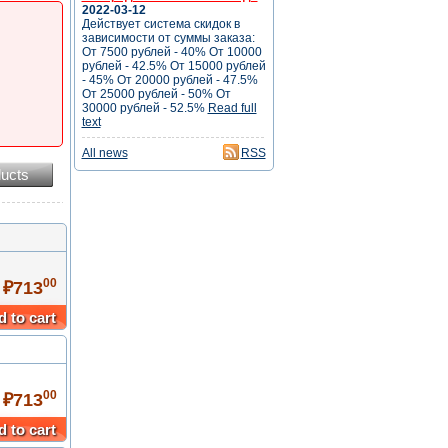
2022-03-12
Действует система скидок в
зависимости от суммы заказа:
От 7500 рублей - 40% От 10000
рублей - 42.5% От 15000 рублей
- 45% От 20000 рублей - 47.5%
От 25000 рублей - 50% От
30000 рублей - 52.5%
Read full
text
All news
RSS
ucts
00
 ₽713
 to cart
00
 ₽713
 to cart