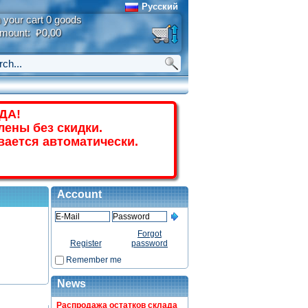
Русский
n your cart 0 goods
mount: ₽0,00
ДА!
лены без скидки.
вается автоматически.
Account
Forgot
Register
password
Remember me
News
Распродажа остатков склада