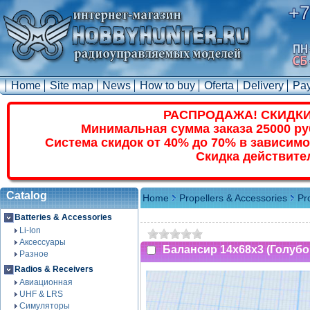
+7
Home
Site map
News
How to buy
Oferta
Delivery
Pa
РАСПРОДАЖА! СКИДКИ
Минимальная сумма заказа 25000 ру
Система скидок от 40% до 70% в зависимо
Скидка действите
Catalog
Home
Propellers & Accessories
Pr
Batteries & Accessories
Li-Ion
Аксессуары
Балансир 14x68x3 (Голубо
Разное
Radios & Receivers
Авиационная
UHF & LRS
Симуляторы