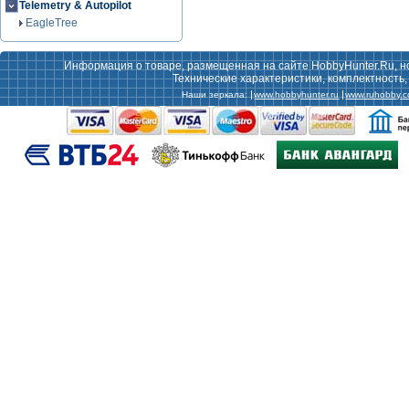
Telemetry & Autopilot
EagleTree
Информация о товаре, размещенная на сайте HobbyHunter.Ru, н
Технические характеристики, комплектность
Наши зеркала:
www.hobbyhunter.ru
www.ruhobby.