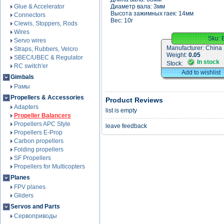
Glue & Accelerator
Диаметр вала: 3мм
Высота зажимных гаек: 14мм
Connectors
Вес: 10г
Clewis, Stoppers, Rods
Wires
Sku:
Servo wires
Manufacturer:
China
Straps, Rubbers, Velcro
Weight:
0.05
SBEC/UBEC & Regulator
In stock
Stock:
RC switch'er
Add to wishlist
Gimbals
Рамы
Propellers & Accessories
Product Reviews
Adapters
list is empty
Propeller Balancers
Propellers APC Style
leave feedback
Propellers E-Prop
Carbon propellers
Folding propellers
SF Propellers
Propellers for Multicopters
Planes
FPV planes
Gliders
Servos and Parts
Сервоприводы