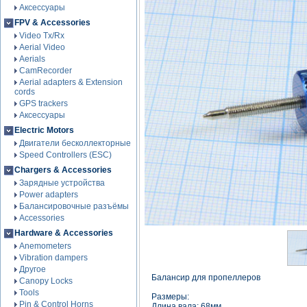
Аксессуары
FPV & Accessories
Video Tx/Rx
Aerial Video
Aerials
CamRecorder
Aerial adapters & Extension
cords
GPS trackers
Аксессуары
Electric Motors
Двигатели бесколлекторные
Speed Controllers (ESC)
Chargers & Accessories
Зарядные устройства
Power adapters
Балансировочные разъёмы
Accessories
Hardware & Accessories
Anemometers
Vibration dampers
Другое
Балансир для пропеллеров
Canopy Locks
Tools
Размеры:
Pin & Control Horns
Длина вала: 68мм