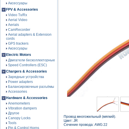
Аксессуары
FPV & Accessories
Video Tx/Rx
Aerial Video
Aerials
CamRecorder
Aerial adapters & Extension
cords
GPS trackers
Аксессуары
Electric Motors
Двигатели бесколлекторные
Speed Controllers (ESC)
Chargers & Accessories
Зарядные устройства
Power adapters
Балансировочные разъёмы
Accessories
Hardware & Accessories
Anemometers
Vibration dampers
Другое
Провод многожильный (мягкий).
Canopy Locks
Цвет: JR
Tools
Сечение провода: AWG 22
Pin & Control Horns