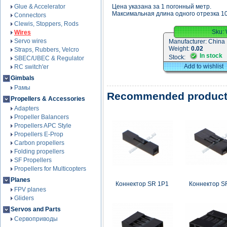
Glue & Accelerator
Цена указана за 1 погонный метр.
Максимальная длина одного отрезка 1
Connectors
Clewis, Stoppers, Rods
Sku:
Wires
Servo wires
Manufacturer:
China
Weight:
0.02
Straps, Rubbers, Velcro
In stock
Stock:
SBEC/UBEC & Regulator
Add to wishlist
RC switch'er
Gimbals
Рамы
Recommended produc
Propellers & Accessories
Adapters
Propeller Balancers
Propellers APC Style
Propellers E-Prop
Carbon propellers
Folding propellers
SF Propellers
Propellers for Multicopters
Planes
Коннектор SR 1P1
Коннектор S
FPV planes
Gliders
Servos and Parts
Сервоприводы