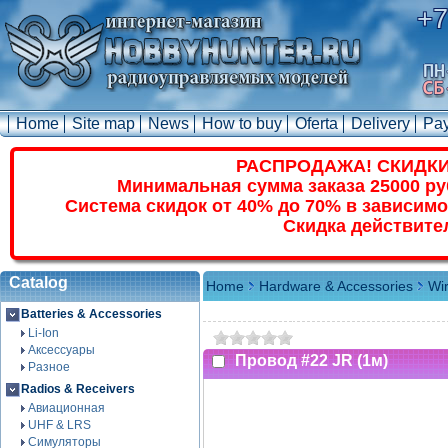
+7
Home
Site map
News
How to buy
Oferta
Delivery
Pa
РАСПРОДАЖА! СКИДКИ
Минимальная сумма заказа 25000 ру
Система скидок от 40% до 70% в зависимо
Скидка действите
Catalog
Home
Hardware & Accessories
Wi
Batteries & Accessories
Li-Ion
Аксессуары
Провод #22 JR (1м)
Разное
Radios & Receivers
Авиационная
UHF & LRS
Симуляторы