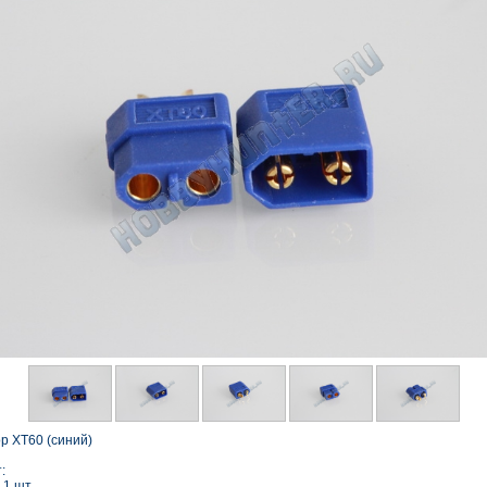
р XT60 (синий)
:
 1 шт