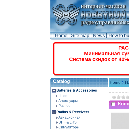
Home
Site map
News
How to b
РАС
Минимальная сум
Система скидок от 40%
Catalog
Home
Ha
Batteries & Accessories
Li-Ion
Аксессуары
Конн
Разное
Radios & Receivers
Авиационная
UHF & LRS
Симуляторы