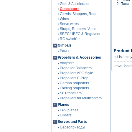
Glue & Accelerator
2. Папа -
Connectors
Clewis, Stoppers, Rods
Wires
Servo wires
Straps, Rubbers, Velcro
SBEC/UBEC & Regulator
RC switch'er
Gimbals
Product 
Рамы
list is empt
Propellers & Accessories
Adapters
leave feed
Propeller Balancers
Propellers APC Style
Propellers E-Prop
Carbon propellers
Folding propellers
SF Propellers
Propellers for Multicopters
Planes
FPV planes
Gliders
Servos and Parts
Сервоприводы