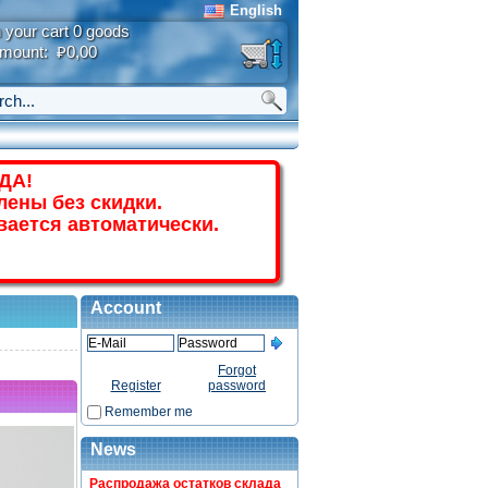
English
n your cart 0 goods
mount: ₽0,00
ДА!
лены без скидки.
вается автоматически.
Account
Forgot
Register
password
Remember me
News
Распродажа остатков склада