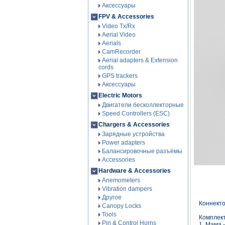
Аксессуары
FPV & Accessories
Video Tx/Rx
Aerial Video
Aerials
CamRecorder
Aerial adapters & Extension
cords
GPS trackers
Аксессуары
Electric Motors
Двигатели бесколлекторные
Speed Controllers (ESC)
Chargers & Accessories
Зарядные устройства
Power adapters
Балансировочные разъёмы
Accessories
Hardware & Accessories
Anemometers
Vibration dampers
Другое
Коннекто
Canopy Locks
Tools
Комплект
Pin & Control Horns
1. Мама -