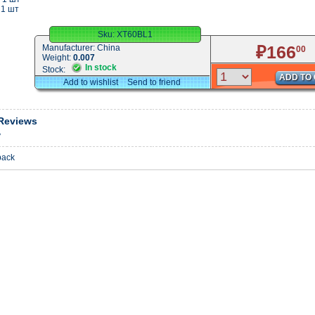
 1 шт
Sku:
XT60BL1
₽166
Manufacturer:
China
00
Weight:
0.007
In stock
Stock:
ADD TO
Add to wishlist
Send to friend
Reviews
y
back