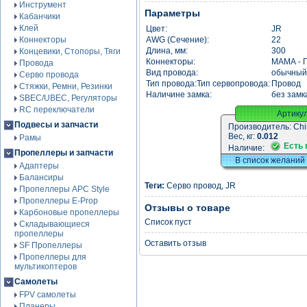
Инструмент
Параметры
Кабанчики
Клей
Цвет:
JR
Коннекторы
AWG (Сечение):
22
Длина, мм:
300
Концевики, Стопоры, Тяги
Коннекторы:
МАМА - 
Провода
Вид провода:
обычный
Серво провода
Тип провода:Тип сервопровода:
Провод
Стяжки, Ремни, Резинки
Наличине замка:
без замк
SBEC/UBEC, Регуляторы
RC переключатели
Артику
Подвесы и запчасти
Производитель:
Chi
Вес, кг:
0.012
Рамы
Есть 
Наличие:
Пропеллеры и запчасти
В список желаний
Адаптеры
Балансиры
Теги:
Серво провод
,
JR
Пропеллеры APC Style
Пропеллеры E-Prop
Отзывы о товаре
Карбоновые пропеллеры
Список пуст
Складывающиеся
пропеллеры
Оставить отзыв
SF Пропеллеры
Пропеллеры для
мультикоптеров
Самолеты
FPV самолеты
Планеры