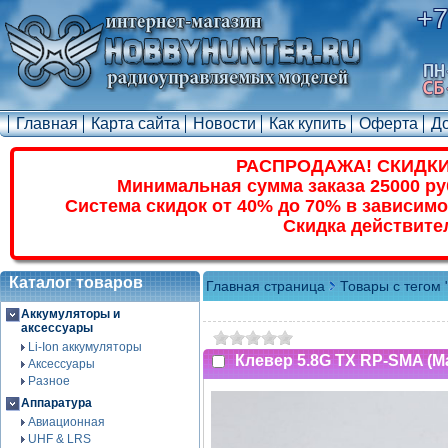
+7
Главная
Карта сайта
Новости
Как купить
Оферта
Д
РАСПРОДАЖА! СКИДКИ
Минимальная сумма заказа 25000 ру
Система скидок от 40% до 70% в зависимо
Скидка действите
Каталог товаров
Главная страница
Товары с тегом 
Аккумуляторы и
аксессуары
Li-Ion аккумуляторы
Клевер 5.8G TX RP-SMA (Ma
Аксессуары
Разное
Аппаратура
Авиационная
UHF & LRS