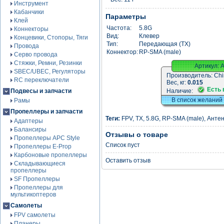
Инструмент
Кабанчики
Параметры
Клей
Частота:
5.8G
Коннекторы
Вид:
Клевер
Концевики, Стопоры, Тяги
Тип:
Передающая (TX)
Провода
Коннектор:
RP-SMA (male)
Серво провода
Стяжки, Ремни, Резинки
Артикул:
SBEC/UBEC, Регуляторы
Производитель:
Chi
RC переключатели
Вес, кг:
0.015
Есть 
Подвесы и запчасти
Наличие:
В список желаний
Рамы
Пропеллеры и запчасти
Теги:
FPV
,
TX
,
5.8G
,
RP-SMA (male)
,
Анте
Адаптеры
Балансиры
Отзывы о товаре
Пропеллеры APC Style
Список пуст
Пропеллеры E-Prop
Карбоновые пропеллеры
Оставить отзыв
Складывающиеся
пропеллеры
SF Пропеллеры
Пропеллеры для
мультикоптеров
Самолеты
FPV самолеты
Планеры