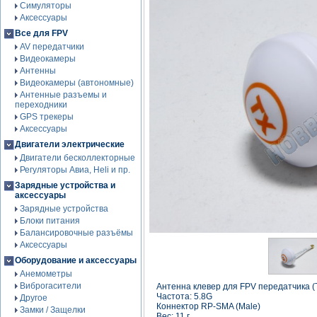
Симуляторы
Аксессуары
Все для FPV
AV передатчики
Видеокамеры
Антенны
Видеокамеры (автономные)
Антенные разъемы и
переходники
GPS трекеры
Аксессуары
Двигатели электрические
Двигатели бесколлекторные
Регуляторы Авиа, Heli и пр.
Зарядные устройства и
аксессуары
Зарядные устройства
Блоки питания
Балансировочные разъёмы
Аксессуары
Оборудование и аксессуары
Анемометры
Виброгасители
Антенна клевер для FPV передатчика (
Частота: 5.8G
Другое
Коннектор RP-SMA (Male)
Замки / Защелки
Вес: 11 г