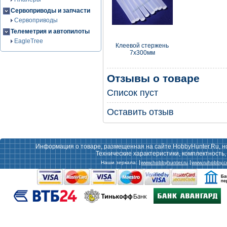
Сервоприводы и запчасти
Сервоприводы
Телеметрия и автопилоты
EagleTree
Клеевой стержень
7x300мм
Отзывы о товаре
Список пуст
Оставить отзыв
Информация о товаре, размещенная на сайте HobbyHunter.Ru, н
Технические характеристики, комплектность
Наши зеркала:
www.hobbyhunter.ru
www.ruhobby.