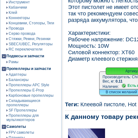
которому можно с легкост
Инструмент
Этот пистолет не имеет о
Кабанчики
Клей
так что рекомендуем сове
Коннекторы
разряда аккумулятора, чт
Концевики, Стопоры, Тяги
Провода
Характеристики:
Серво провода
Рабочее напряжение: DC1
Стяжки, Ремни, Резинки
SBEC/UBEC, Регуляторы
Мощность: 10W
RC переключатели
Силовой коннектор: XT60
Подвесы и запчасти
Диаметр клеевого стержня
Рамы
Пропеллеры и запчасти
Артику
Адаптеры
Производитель:
Chi
Балансиры
Вес, кг:
0.11
Пропеллеры APC Style
Есть 
Наличие:
Пропеллеры E-Prop
В список желаний
Карбоновые пропеллеры
Складывающиеся
Теги:
Клеевой пистоле
,
Hot
пропеллеры
SF Пропеллеры
К данному товару ре
Пропеллеры для
мультикоптеров
Самолеты
FPV самолеты
Планеры