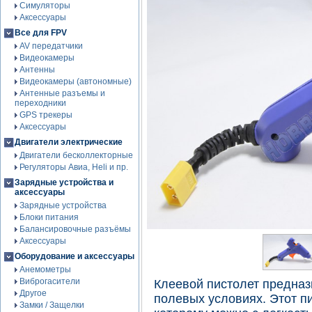
Симуляторы
Аксессуары
Все для FPV
AV передатчики
Видеокамеры
Антенны
Видеокамеры (автономные)
Антенные разъемы и
переходники
GPS трекеры
Аксессуары
Двигатели электрические
Двигатели бесколлекторные
Регуляторы Авиа, Heli и пр.
Зарядные устройства и
аксессуары
Зарядные устройства
Блоки питания
Балансировочные разъёмы
Аксессуары
Оборудование и аксессуары
Анемометры
Виброгасители
Клеевой пистолет предназ
Другое
полевых условиях. Этот пи
Замки / Защелки