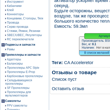
активатор ускоряет время
Инструмент
секунд.
Кабанчики
Клей
Будьте осторожны, вещест
Коннекторы
воздухе, так же просецесс
Концевики, Стопоры, Тяги
большого количество тепла
Провода
Емкость: 59.3мл
Серво провода
Стяжки, Ремни, Резинки
SBEC/UBEC, Регуляторы
Артикул
RC переключатели
Производитель:
BSI
Вес, кг:
0.1
Подвесы и запчасти
Наличие:
Нет в на
Рамы
В список желаний
Пропеллеры и запчасти
Адаптеры
Теги:
CA Acceleretor
Балансиры
Пропеллеры APC Style
Отзывы о товаре
Пропеллеры E-Prop
Карбоновые пропеллеры
Список пуст
Складывающиеся
пропеллеры
SF Пропеллеры
Оставить отзыв
Пропеллеры для
мультикоптеров
Самолеты
FPV самолеты
Планеры