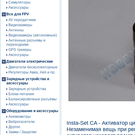
Симуляторы
Аксессуары
Все для FPV
AV передатчики
Видеокамеры
Антенны
Видеокамеры (автономные)
Антенные разъемы и
переходники
GPS трекеры
Аксессуары
Двигатели электрические
Двигатели бесколлекторные
Регуляторы Авиа, Heli и пр.
Зарядные устройства и
аксессуары
Зарядные устройства
Блоки питания
Балансировочные разъёмы
Аксессуары
Оборудование и аксессуары
Анемометры
Виброгасители
Insta-Set CA - Активатор ц
Другое
Незаменимая вещь при ре
Замки / Защелки