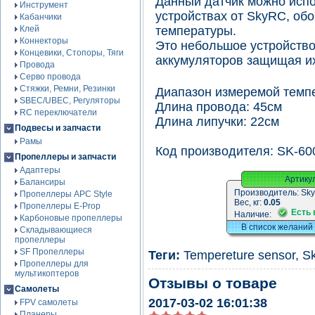
Данный датчик можно испо
Инструмент
устройствах от SkyRC, об
Кабанчики
Клей
температуры.
Коннекторы
Это небольшое устройство
Концевики, Стопоры, Тяги
аккумуляторов защищая их
Провода
Серво провода
Стяжки, Ремни, Резинки
Диапазон измеремой темп
SBEC/UBEC, Регуляторы
Длина провода: 45см
RC переключатели
Длина липучки: 22см
Подвесы и запчасти
Рамы
Код производителя: SK-60
Пропеллеры и запчасти
Адаптеры
Артику
Балансиры
Производитель:
Sk
Пропеллеры APC Style
Вес, кг:
0.05
Пропеллеры E-Prop
Есть 
Наличие:
Карбоновые пропеллеры
В список желаний
Складывающиеся
пропеллеры
SF Пропеллеры
Теги:
Tempereture sensor
,
S
Пропеллеры для
мультикоптеров
Отзывы о товаре
Самолеты
2017-03-02 16:01:38
FPV самолеты
Планеры