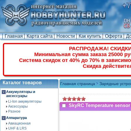
+7
Главная
Карта сайта
Новости
Как купить
Оферта
Д
РАСПРОДАЖА! СКИДКИ
Минимальная сумма заказа 25000 ру
Система скидок от 40% до 70% в зависимо
Скидка действите
Каталог товаров
Главная страница
Зарядные устро
Аккумуляторы и
аксессуары
Li-Ion аккумуляторы
SkyRC Temperature sensor
Аксессуары
Разное
Аппаратура
Авиационная
UHF & LRS