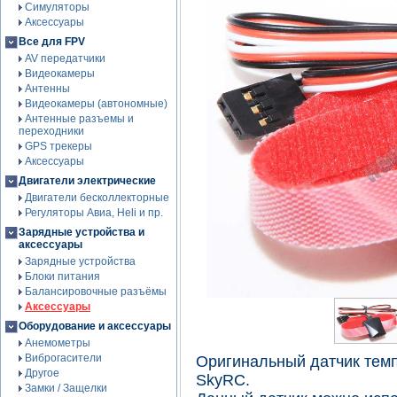
Симуляторы
Аксессуары
Все для FPV
AV передатчики
Видеокамеры
Антенны
Видеокамеры (автономные)
Антенные разъемы и
переходники
GPS трекеры
Аксессуары
Двигатели электрические
Двигатели бесколлекторные
Регуляторы Авиа, Heli и пр.
Зарядные устройства и
аксессуары
Зарядные устройства
Блоки питания
Балансировочные разъёмы
Аксессуары
Оборудование и аксессуары
Анемометры
Виброгасители
Оригинальный датчик тем
Другое
SkyRC.
Замки / Защелки