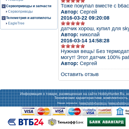
Тоже покупал вместе с b6ac
Сервоприводы и запчасти
Автор:
Сергей
Сервоприводы
2016-03-22 09:20:08
Телеметрия и автопилоты
EagleTree
датчик хорош, купил для sky
Автор:
николай
2016-03-14 14:58:28
Нужная вещь! Без термодат
могут! Этот датчик 100% раб
Автор:
Сергей
Оставить отзыв
Информация о товаре, размещенная на сайте HobbyHunter.Ru, н
Технические характеристики, комплектность
Наши зеркала:
www.hobbyhunter.ru
www.ruhobby.