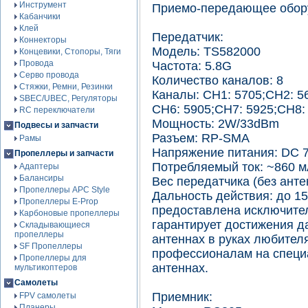
Инструмент
Приемо-передающее обор
Кабанчики
Клей
Передатчик:
Коннекторы
Модель: TS582000
Концевики, Стопоры, Тяги
Провода
Частота: 5.8G
Серво провода
Количество каналов: 8
Стяжки, Ремни, Резинки
Каналы: CH1: 5705;CH2: 5
SBEC/UBEC, Регуляторы
CH6: 5905;CH7: 5925;CH8:
RC переключатели
Мощность: 2W/33dBm
Подвесы и запчасти
Разъем: RP-SMA
Рамы
Напряжение питания: DC 
Пропеллеры и запчасти
Потребляемый ток: ~860 
Адаптеры
Балансиры
Вес передатчика (без антен
Пропеллеры APC Style
Дальность действия: до 1
Пропеллеры E-Prop
предоставлена исключител
Карбоновые пропеллеры
гарантирует достижения д
Складывающиеся
пропеллеры
антеннах в руках любителя
SF Пропеллеры
профессионалам на специ
Пропеллеры для
антеннах.
мультикоптеров
Самолеты
Приемник:
FPV самолеты
Планеры