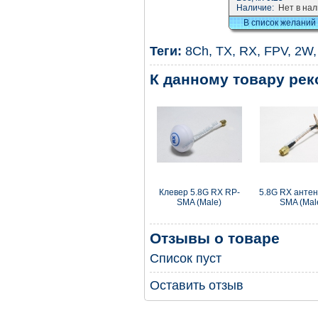
Наличие:
Нет в на
В список желаний
Теги:
8Ch
,
TX
,
RX
,
FPV
,
2W
К данному товару ре
Клевер 5.8G RX RP-
5.8G RX анте
SMA (Male)
SMA (Mal
Отзывы о товаре
Список пуст
Оставить отзыв