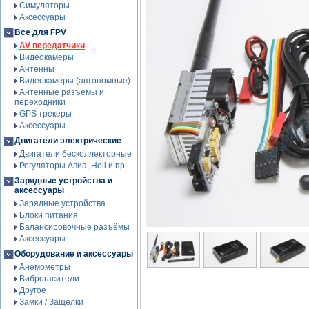
Симуляторы
Аксессуары
Все для FPV
AV передатчики
Видеокамеры
Антенны
Видеокамеры (автономные)
Антенные разъемы и
переходники
GPS трекеры
Аксессуары
Двигатели электрические
Двигатели бесколлекторные
Регуляторы Авиа, Heli и пр.
Зарядные устройства и
аксессуары
Зарядные устройства
Блоки питания
Балансировочные разъёмы
Аксессуары
Оборудование и аксессуары
Анемометры
Виброгасители
Другое
Замки / Защелки