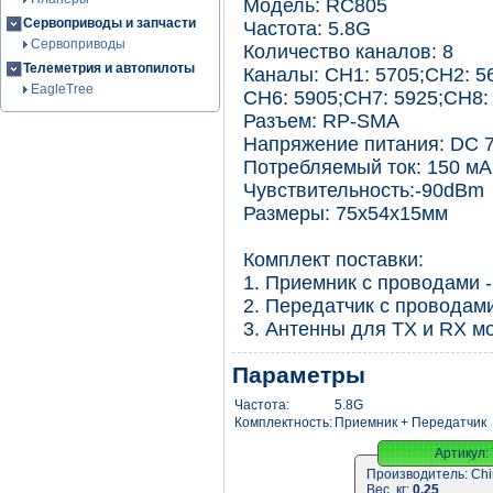
Модель: RC805
Сервоприводы и запчасти
Частота: 5.8G
Сервоприводы
Количество каналов: 8
Телеметрия и автопилоты
Каналы: CH1: 5705;CH2: 5
EagleTree
CH6: 5905;CH7: 5925;CH8:
Разъем: RP-SMA
Напряжение питания: DC 
Потребляемый ток: 150 мА
Чувствительность:-90dBm
Размеры: 75x54x15мм
Комплект поставки:
1. Приемник с проводами -
2. Передатчик с проводами
3. Антенны для TX и RX м
Параметры
Частота:
5.8G
Комплектность:
Приемник + Передатчик
Артикул:
Производитель:
Chi
Вес, кг:
0.25