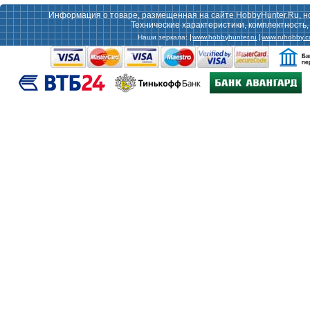
Информация о товаре, размещенная на сайте HobbyHunter.Ru, н
Технические характеристики, комплектность
Наши зеркала:
www.hobbyhunter.ru
www.ruhobby.