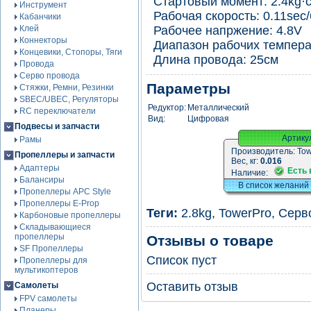
Стартовый момент: 2.4kg·c
Инструмент
Рабочая скорость: 0.11sec/
Кабанчики
Клей
Рабочее напржение: 4.8V
Коннекторы
Диапазон рабочих темпера
Концевики, Стопоры, Тяги
Длина провода: 25см
Провода
Серво провода
Параметры
Стяжки, Ремни, Резинки
SBEC/UBEC, Регуляторы
Редуктор:
Металлический
RC переключатели
Вид:
Цифровая
Подвесы и запчасти
Артику
Рамы
Производитель:
Tow
Пропеллеры и запчасти
Вес, кг:
0.016
Адаптеры
Есть 
Наличие:
Балансиры
В список желаний
Пропеллеры APC Style
Пропеллеры E-Prop
Теги:
2.8kg
,
TowerPro
,
Серв
Карбоновые пропеллеры
Складывающиеся
пропеллеры
Отзывы о товаре
SF Пропеллеры
Список пуст
Пропеллеры для
мультикоптеров
Оставить отзыв
Самолеты
FPV самолеты
Планеры