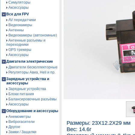
Симуляторы
Аксессуары
Все для FPV
AV передатчики
Видеокамеры
Антенны
Видеокамеры (автономные)
Антенные разъемы и
переходники
GPS трекеры
Аксессуары
Двигатели электрические
Двигатели бесколлекторные
Регуляторы Авиа, Heli и пр.
Зарядные устройства и
аксессуары
Зарядные устройства
Блоки питания
Балансировочные разъёмы
Аксессуары
Оборудование и аксессуары
Анемометры
Виброгасители
Размеры: 23X12.2X29 мм
Другое
Вес: 14.6г
Замки / Защелки