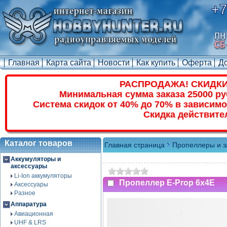
+7
Главная
Карта сайта
Новости
Как купить
Оферта
Д
РАСПРОДАЖА! СКИДКИ
Минимальная сумма заказа 25000 ру
Система скидок от 40% до 70% в зависимо
Скидка действите
Каталог товаров
Главная страница
Пропеллеры и з
Аккумуляторы и
аксессуары
Li-Ion аккумуляторы
Пропеллер E-Prop 6x4E
Аксессуары
Разное
Аппаратура
Авиационная
UHF & LRS