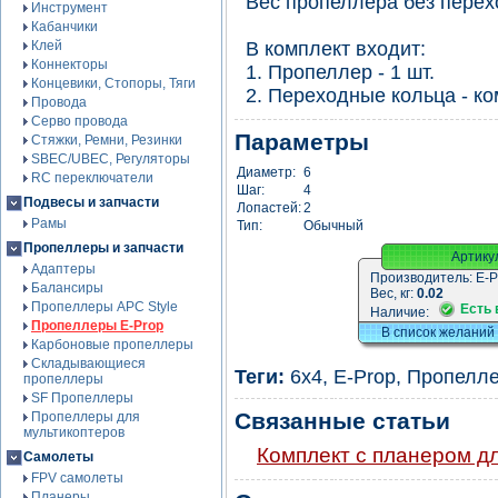
Вес пропеллера без перехо
Инструмент
Кабанчики
Клей
В комплект входит:
Коннекторы
1. Пропеллер - 1 шт.
Концевики, Стопоры, Тяги
2. Переходные кольца - ко
Провода
Серво провода
Параметры
Стяжки, Ремни, Резинки
SBEC/UBEC, Регуляторы
Диаметр:
6
RC переключатели
Шаг:
4
Подвесы и запчасти
Лопастей:
2
Рамы
Тип:
Обычный
Пропеллеры и запчасти
Артику
Адаптеры
Производитель:
E-P
Балансиры
Вес, кг:
0.02
Пропеллеры APC Style
Есть 
Наличие:
Пропеллеры E-Prop
В список желаний
Карбоновые пропеллеры
Складывающиеся
Теги:
6x4
,
E-Prop
,
Пропелл
пропеллеры
SF Пропеллеры
Связанные статьи
Пропеллеры для
мультикоптеров
Комплект с планером д
Самолеты
FPV самолеты
Планеры