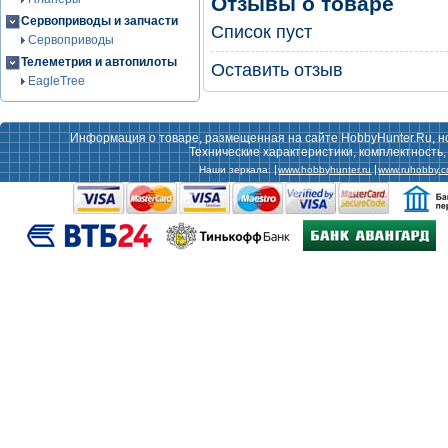
Отзывы о товаре
Сервоприводы и запчасти
Список пуст
Сервоприводы
Телеметрия и автопилоты
Оставить отзыв
EagleTree
Информация о товаре, размещенная на сайте HobbyHunter.Ru, н
Технические характеристики, комплектность
Наши зеркала:
www.hobbyhunter.ru
www.ruhobby.